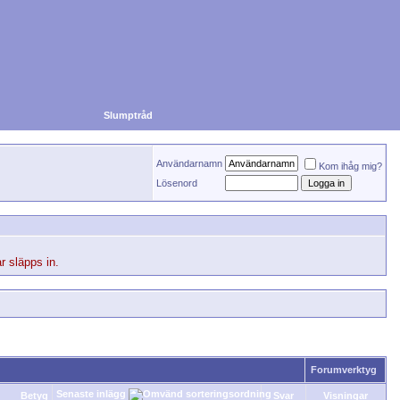
Slumptråd
Användarnamn
Kom ihåg mig?
Lösenord
r släpps in.
Forumverktyg
Senaste inlägg
Betyg
Svar
Visningar