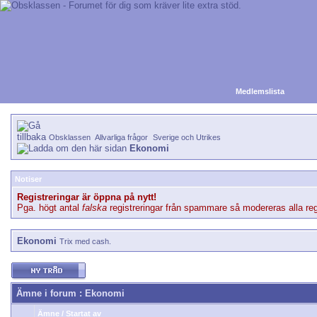
Medlemslista
Obsklassen
Allvarliga frågor
Sverige och Utrikes
Ekonomi
Notiser
Registreringar är öppna på nytt!
Pga. högt antal
falska
registreringar från spammare så modereras alla regi
Ekonomi
Trix med cash.
Ämne i forum
: Ekonomi
Ämne
/
Startat av