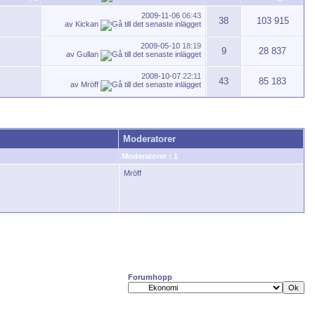
2009-11-06
06:43
38
103 915
av
Kickan
2009-05-10
18:19
9
28 837
av
Gullan
2008-10-07
22:11
43
85 183
av
Mröff
Moderatorer
Moderatorer : 1
Mröff
Forumhopp