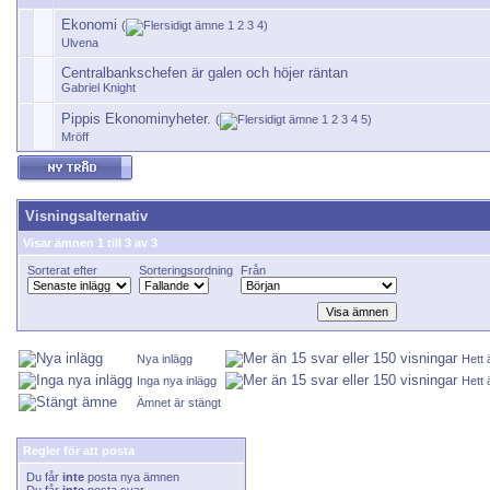
Ekonomi
(
1
2
3
4
)
Ulvena
Centralbankschefen är galen och höjer räntan
Gabriel Knight
Pippis Ekonominyheter.
(
1
2
3
4
5
)
Mröff
Visningsalternativ
Visar ämnen 1 till 3 av 3
Sorterat efter
Sorteringsordning
Från
Nya inlägg
Hett
Inga nya inlägg
Hett 
Ämnet är stängt
Regler för att posta
Du får
inte
posta nya ämnen