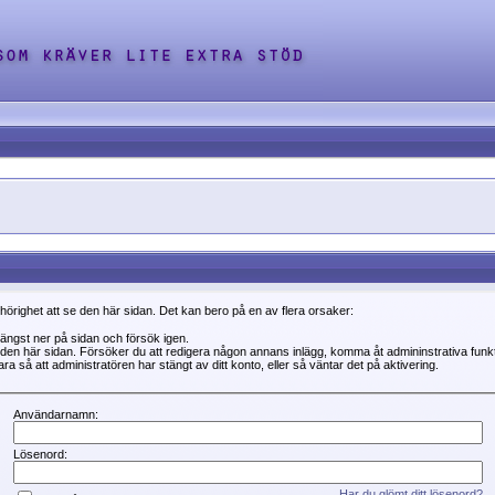
ehörighet att se den här sidan. Det kan bero på en av flera orsaker:
 längst ner på sidan och försök igen.
se den här sidan. Försöker du att redigera någon annans inlägg, komma åt admininstrativa fun
a så att administratören har stängt av ditt konto, eller så väntar det på aktivering.
Användarnamn:
Lösenord:
Har du glömt ditt lösenord?