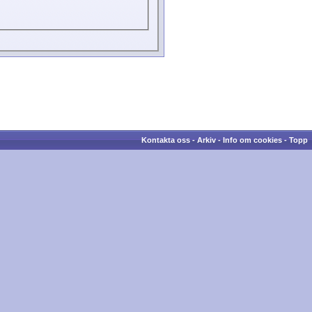
Kontakta oss
-
Arkiv
-
Info om cookies
-
Topp