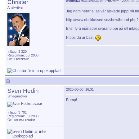
Christer
Svenska mästerskapen i *BUMP* -
2009-02-22
Anal-ytiker
Jag nominerar allas vår älskade pippi till m
http://www.obsklassen.se/showthread.ph
Efter fyra månader svarar pippi på ett inlägg
Pippi, du är bäst!
Inlägg: 3 320
Reg.datum: Jul 2008
Ort: Överkalix
Sven Hedin
2025-06-08, 16:31
Smegmatiker
Bump!
Inlägg: 3 701
Reg.datum: Jul 2008
Ort: клізма клініки