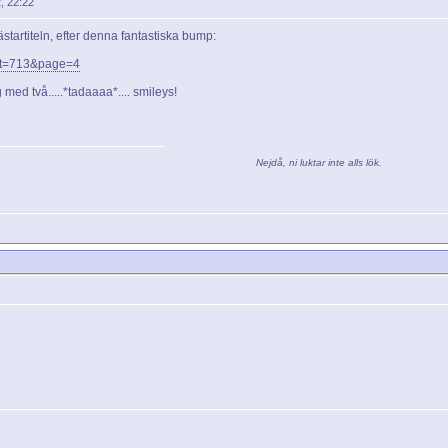
, 22:22
ästartiteln, efter denna fantastiska bump:
p?t=713&page=4
 med två.....*tadaaaa*.... smileys!
Nejdå, ni luktar inte alls lök.