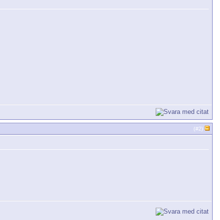
(#
2
)