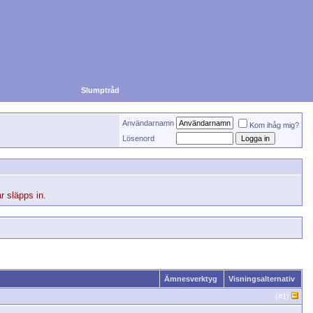
Slumptråd
Användarnamn
Kom ihåg mig?
Lösenord
r släpps in.
Ämnesverktyg
Visningsalternativ
(#
1
)