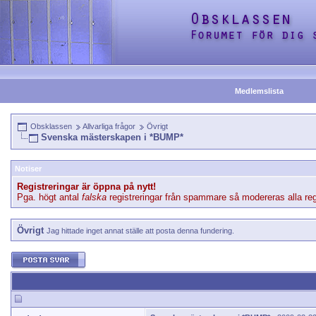
Medlemslista
Obsklassen
Allvarliga frågor
Övrigt
Svenska mästerskapen i *BUMP*
Notiser
Registreringar är öppna på nytt!
Pga. högt antal
falska
registreringar från spammare så modereras alla regi
Övrigt
Jag hittade inget annat ställe att posta denna fundering.