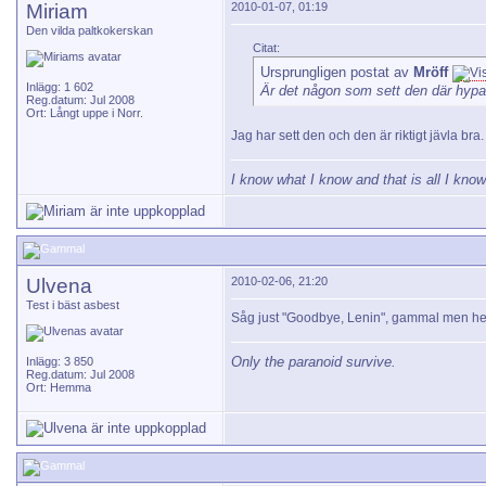
Miriam
2010-01-07, 01:19
Den vilda paltkokerskan
Citat:
Ursprungligen postat av
Mröff
Inlägg: 1 602
Är det någon som sett den där hyp
Reg.datum: Jul 2008
Ort: Långt uppe i Norr.
Jag har sett den och den är riktigt jävla bra.
I know what I know and that is all I know
Ulvena
2010-02-06, 21:20
Test i bäst asbest
Såg just "Goodbye, Lenin", gammal men herreg
Only the paranoid survive.
Inlägg: 3 850
Reg.datum: Jul 2008
Ort: Hemma