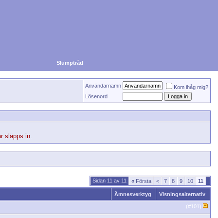
Slumptråd
Användarnamn
Kom ihåg mig?
Lösenord
r släpps in.
Sidan 11 av 11
«
Första
<
7
8
9
10
11
Ämnesverktyg
Visningsalternativ
(#
101
)