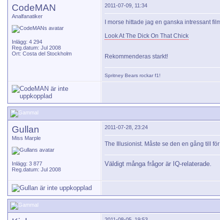
CodeMAN
2011-07-09, 11:34
Analfanatiker
I morse hittade jag en ganska intressant fil
Look At The Dick On That Chick
Inlägg: 4 294
Reg.datum: Jul 2008
Ort: Costa del Stockholm
Rekommenderas starkt!
Spritney Bears
rockar f1!
Gullan
2011-07-28, 23:24
Miss Marple
The Illusionist. Måste se den en gång till fö
Väldigt många frågor är IQ-relaterade.
Inlägg: 3 877
Reg.datum: Jul 2008
2011-08-05, 19:53