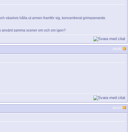
 och växelvis hålla ut armen framför sig, koncentrerat grimaserande.
e man använt samma scener om och om igen?
(#
106
)
(#
107
)