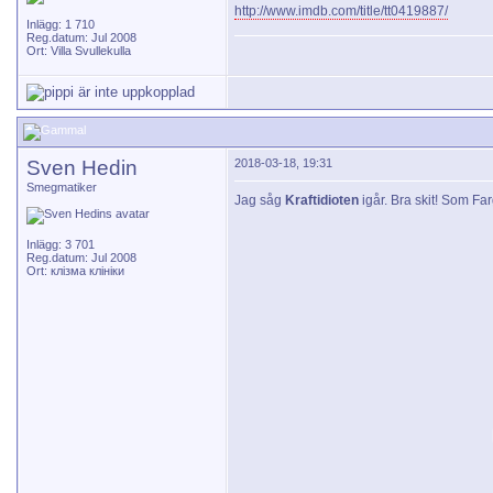
http://www.imdb.com/title/tt0419887/
Inlägg: 1 710
Reg.datum: Jul 2008
Ort: Villa Svullekulla
Sven Hedin
2018-03-18, 19:31
Smegmatiker
Jag såg
Kraftidioten
igår. Bra skit! Som Far
Inlägg: 3 701
Reg.datum: Jul 2008
Ort: клізма клініки