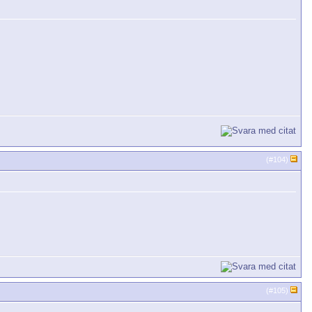
(#
104
)
(#
105
)