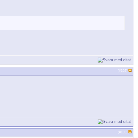
(#
102
)
(#
103
)