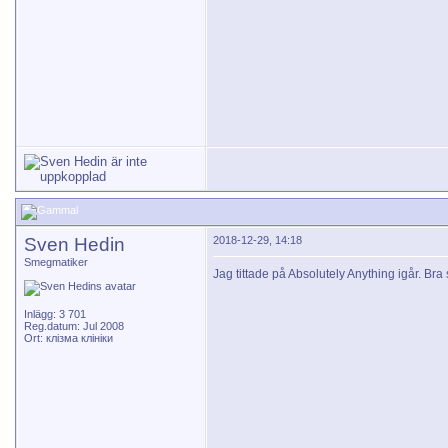
Sven Hedin
2018-12-29, 14:18
Smegmatiker
Jag tittade på Absolutely Anything igår. Bra s
Inlägg: 3 701
Reg.datum: Jul 2008
Ort: клізма клініки