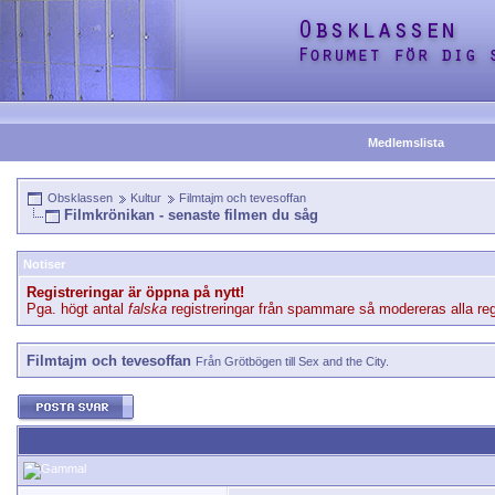
Medlemslista
Obsklassen
Kultur
Filmtajm och tevesoffan
Filmkrönikan - senaste filmen du såg
Notiser
Registreringar är öppna på nytt!
Pga. högt antal
falska
registreringar från spammare så modereras alla regi
Filmtajm och tevesoffan
Från Grötbögen till Sex and the City.