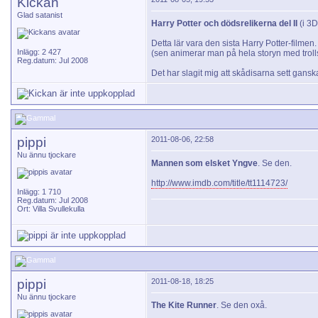
Kickan
Glad satanist
Harry Potter och dödsrelikerna del II
(i 3D
Detta lär vara den sista Harry Potter-filmen
Inlägg: 2 427
(sen animerar man på hela storyn med troll
Reg.datum: Jul 2008
Det har slagit mig att skådisarna sett gan
pippi
2011-08-06, 22:58
Nu ännu tjockare
Mannen som elsket Yngve
. Se den.
http://www.imdb.com/title/tt1114723/
Inlägg: 1 710
Reg.datum: Jul 2008
Ort: Villa Svullekulla
pippi
2011-08-18, 18:25
Nu ännu tjockare
The Kite Runner
. Se den oxå.