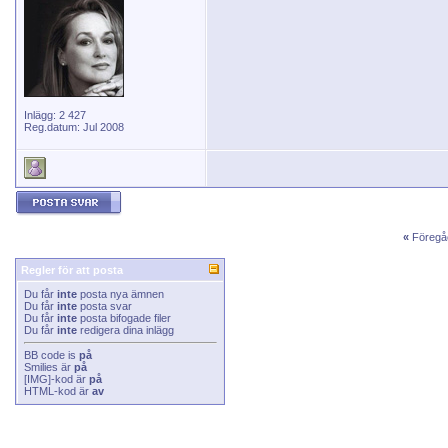
Inlägg: 2 427
Reg.datum: Jul 2008
«
Föregå
Regler för att posta
Du får
inte
posta nya ämnen
Du får
inte
posta svar
Du får
inte
posta bifogade filer
Du får
inte
redigera dina inlägg
BB code
is
på
Smilies
är
på
[IMG]
-kod är
på
HTML-kod är
av