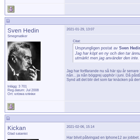
Sven Hedin
2021-01-29, 13:07
Smegmatiker
Citat:
Ursprungligen postat av
Sven Hedi
Jag har köpt en ny och den tar ännu b
utmärkt men jag använder den inte.
Jag har fortfarande nu så här sju år senar
nån... ja nån böggrej upphör i juni. Då pås
Synd att det blir det som tar knäcken på de
Inlägg: 3 701
Reg.datum: Jul 2008
Ort: клізма клініки
Kickan
2021-02-06, 15:14
Glad satanist
Har blivit påtvingad en Iphone12 av jobbet