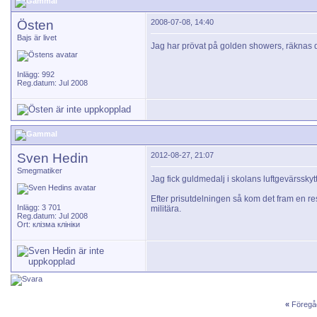
Östen
2008-07-08, 14:40
Bajs är livet
Jag har prövat på golden showers, räknas 
Inlägg: 992
Reg.datum: Jul 2008
Sven Hedin
2012-08-27, 21:07
Smegmatiker
Jag fick guldmedalj i skolans luftgevärsskyt
Efter prisutdelningen så kom det fram en res
Inlägg: 3 701
militära.
Reg.datum: Jul 2008
Ort: клізма клініки
«
Föregå