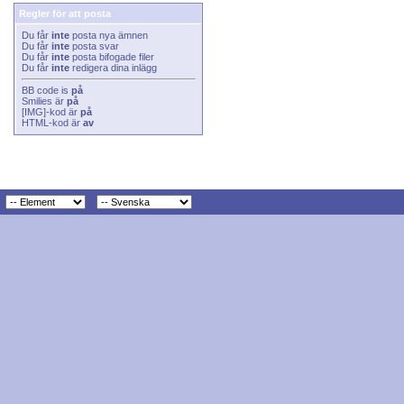
Regler för att posta
Du får
inte
posta nya ämnen
Du får
inte
posta svar
Du får
inte
posta bifogade filer
Du får
inte
redigera dina inlägg
BB code
is
på
Smilies
är
på
[IMG]
-kod är
på
HTML-kod är
av