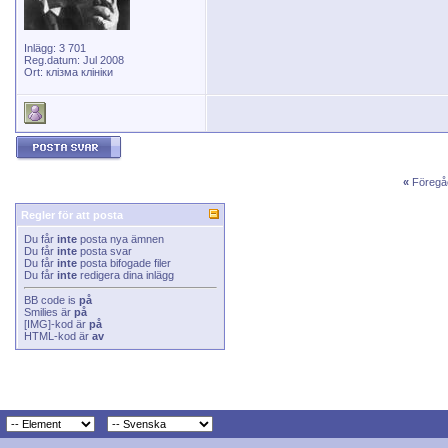
Inlägg: 3 701
Reg.datum: Jul 2008
Ort: клізма клініки
«
Föregå
Regler för att posta
Du får
inte
posta nya ämnen
Du får
inte
posta svar
Du får
inte
posta bifogade filer
Du får
inte
redigera dina inlägg
BB code
is
på
Smilies
är
på
[IMG]
-kod är
på
HTML-kod är
av