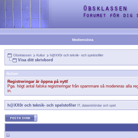
Medlemslista
Obsklassen
Kultur
h@XX0r och teknik- och spelstofiler
Visa ditt skrivbord
Notiser
Registreringar är öppna på nytt!
Pga. högt antal
falska
registreringar från spammare så modereras alla reg
in.
h@XX0r och teknik- och spelstofiler
IT, datanööördar och spel.