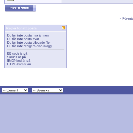
«
Föregå
Regler för att posta
Du får
inte
posta nya ämnen
Du får
inte
posta svar
Du får
inte
posta bifogade filer
Du får
inte
redigera dina inlägg
BB code
is
på
Smilies
är
på
[IMG]
-kod är
på
HTML-kod är
av