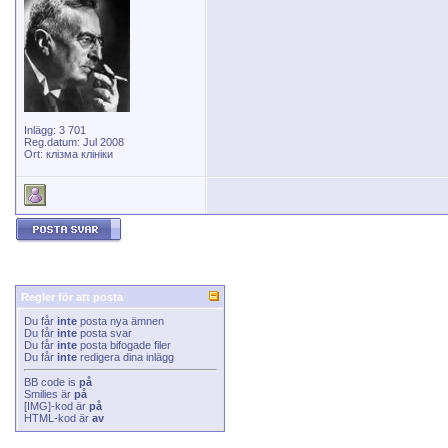
Inlägg: 3 701
Reg.datum: Jul 2008
Ort: клізма клініки
Regler för att posta
Du får
inte
posta nya ämnen
Du får
inte
posta svar
Du får
inte
posta bifogade filer
Du får
inte
redigera dina inlägg
BB code
is
på
Smilies
är
på
[IMG]
-kod är
på
HTML-kod är
av