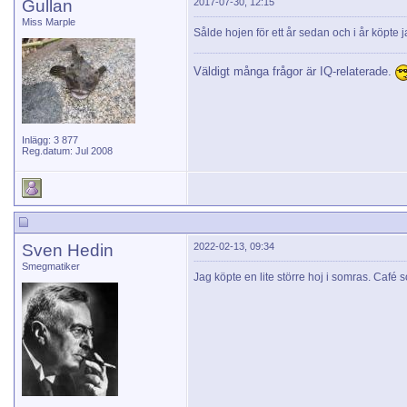
Gullan
2017-07-30, 12:15
Miss Marple
Sålde hojen för ett år sedan och i år köpte j
Väldigt många frågor är IQ-relaterade.
Inlägg: 3 877
Reg.datum: Jul 2008
Sven Hedin
2022-02-13, 09:34
Smegmatiker
Jag köpte en lite större hoj i somras. Café s