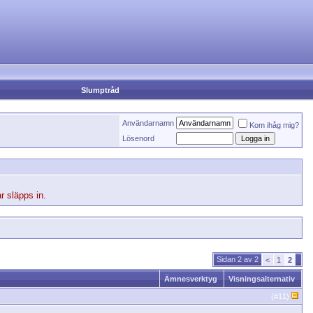
Slumptråd
Användarnamn
Kom ihåg mig?
Lösenord
r släpps in.
Sidan 2 av 2
<
1
2
Ämnesverktyg
Visningsalternativ
(#
11
)