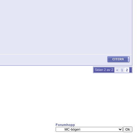
Sidan 2 av 2
<
1
2
Forumhopp