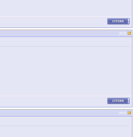
(#
13
)
(#
14
)