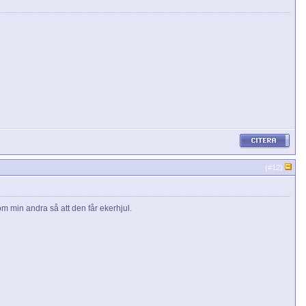
(#
12
)
 om min andra så att den får ekerhjul.