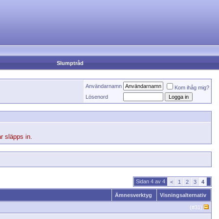
Slumptråd
Användarnamn
Kom ihåg mig?
Lösenord
r släpps in.
Sidan 4 av 4
<
1
2
3
4
Ämnesverktyg
Visningsalternativ
(#
31
)