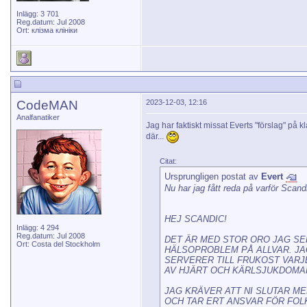
Inlägg: 3 701
Reg.datum: Jul 2008
Ort: клізма клініки
CodeMAN
2023-12-03, 12:16
Analfanatiker
Jag har faktiskt missat Everts "förslag" på
där...
Citat:
Ursprungligen postat av
Evert
Nu har jag fått reda på varför Scand
HEJ SCANDIC!
Inlägg: 4 294
Reg.datum: Jul 2008
DET ÄR MED STOR ORO JAG SER
Ort: Costa del Stockholm
HÄLSOPROBLEM PÅ ALLVAR. JA
SERVERER TILL FRUKOST VARJ
AV HJÄRT OCH KÄRLSJUKDOMA
JAG KRÄVER ATT NI SLUTAR ME
OCH TAR ERT ANSVAR FÖR FOLK