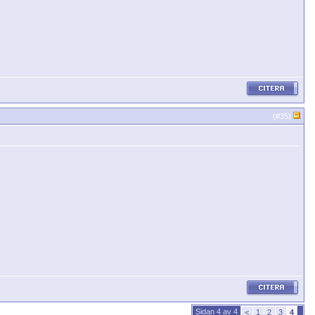
(#
35
)
Sidan 4 av 4
<
1
2
3
4