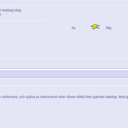
ll middag idag.
n.
Ja
Nej
n carbonara, och själva ja carbonaran eller såsen alltså blev ganska stabbig. Med 