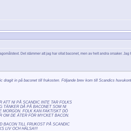
 klagomålstext. Det stämmer att jag har ollat baconet, men av helt andra orsaker. Ja
ic dragit in på baconet till frukosten. Följande brev kom till Scandics huvukon
 ATT NI PÅ SCANDIC INTE TAR FOLKS
G TÄNKER DÅ PÅ BACONET SOM NI
E MORGON. FOLK KAN FAKTISKT DÖ
R OM DE ÄTER FÖR MYCKET BACON.
D BACON TILL FRUKOST PÅ SCANDIC
S LIV OCH HÄLSA!!!