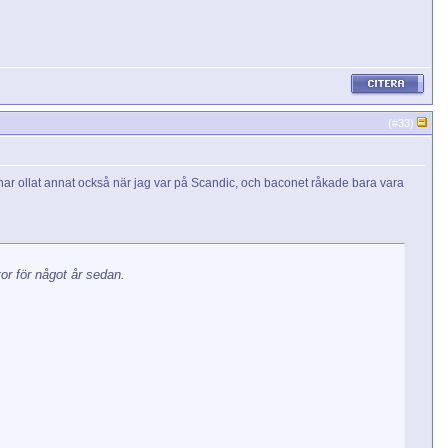
(#
33
)
g har ollat annat också när jag var på Scandic, och baconet råkade bara vara
tor för något år sedan.