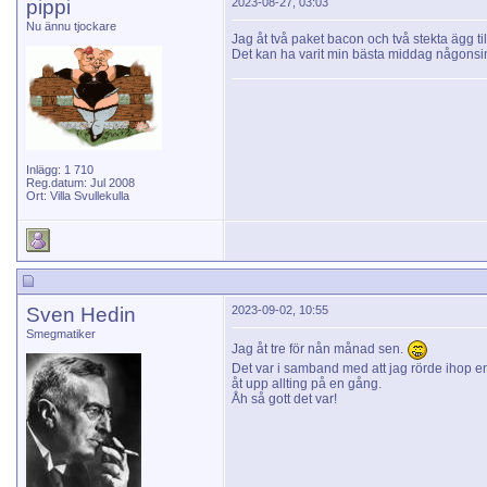
pippi
2023-08-27, 03:03
Nu ännu tjockare
Jag åt två paket bacon och två stekta ägg ti
Det kan ha varit min bästa middag någonsi
Inlägg: 1 710
Reg.datum: Jul 2008
Ort: Villa Svullekulla
Sven Hedin
2023-09-02, 10:55
Smegmatiker
Jag åt tre för nån månad sen.
Det var i samband med att jag rörde ihop e
åt upp allting på en gång.
Åh så gott det var!