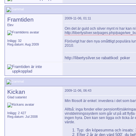
Framtiden
2009-11-06, 01:11
Elev
Om det är guld och silver mynt ni har kan ni 
http://libertysilver.se/pages.php/page/we_b
Inlägg: 32
Förövrigt har den nya omåttligt populära lun
Reg.datum: Aug 2009
2010.
http://libertysilver.se
rabattkod: poker
Kickan
2009-11-06, 06:43
Glad satanist
Min filosofi är enkel: investera i det som 
Alltså: inga fonder eller pensionförsäkring
Inlägg: 2 427
vinstdelningssystem som går ut på att flytta 
Reg.datum: Jul 2008
ingen hyra. Den kan sen ligga och ticka år 
värde.
Typ: din köpesumma och insats: 
Efter 2 år är den värd 500', du be