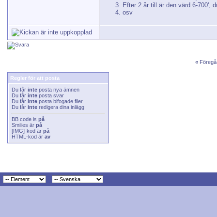
Efter 2 år till är den värd 6-700',
osv
«
Föregå
Regler för att posta
Du får
inte
posta nya ämnen
Du får
inte
posta svar
Du får
inte
posta bifogade filer
Du får
inte
redigera dina inlägg
BB code
is
på
Smilies
är
på
[IMG]
-kod är
på
HTML-kod är
av