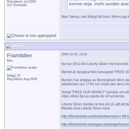
Reg.datum: Jul 2008
kommer dröja. Varför anställer aka
Ort: Överkalix
Men Selma, vad tråkigt att höra. Minns jag fe
Framtiden
2009-10-26, 13:33
Elev
Ny har 2010 års Liberty Silver mynt kommit 
Myntet är designat från konceptet "FREE
Inlägg: 32
Reg.datum: Aug 2009
Mynten har präglas av Birmingham Mint, de 
etablerade sen 1794 och leder sen dess utv
Temat "FREE OUR MONEY" handlar om att u
välja vilken typ av valuta de vill använda.
Liberty Silver mynten är bra på så sätt att d
tillbaka sina Liberty Silver mynt.
http://libertysilver.se/libertysilvermynt-c-66.
http://libertysilver.se/pages.php/page/lsrou