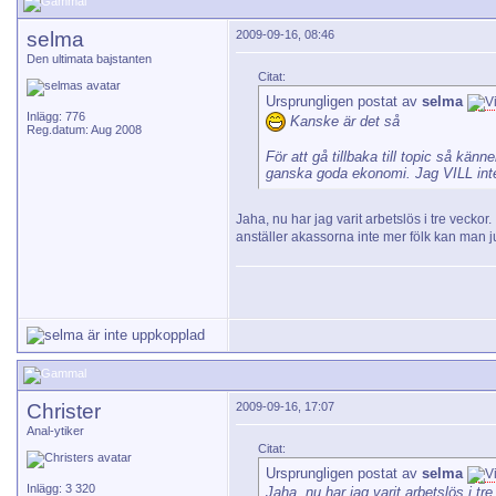
selma
2009-09-16, 08:46
Den ultimata bajstanten
Citat:
Ursprungligen postat av
selma
Inlägg: 776
Kanske är det så
Reg.datum: Aug 2008
För att gå tillbaka till topic så kän
ganska goda ekonomi. Jag VILL inte 
Jaha, nu har jag varit arbetslös i tre veckor
anställer akassorna inte mer fölk kan man 
Christer
2009-09-16, 17:07
Anal-ytiker
Citat:
Ursprungligen postat av
selma
Inlägg: 3 320
Jaha, nu har jag varit arbetslös i tr