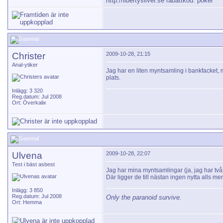
http://libertysilver.se
rabattkod: poker
Christer
2009-10-28, 21:15
Anal-ytiker
Jag har en liten myntsamling i bankfacket, m
plats.
Inlägg: 3 320
Reg.datum: Jul 2008
Ort: Överkalix
Ulvena
2009-10-28, 22:07
Test i bäst asbest
Jag har mina myntsamlingar (ja, jag har två
Där ligger de till nästan ingen nytta alls m
Inlägg: 3 850
Reg.datum: Jul 2008
Only the paranoid survive.
Ort: Hemma