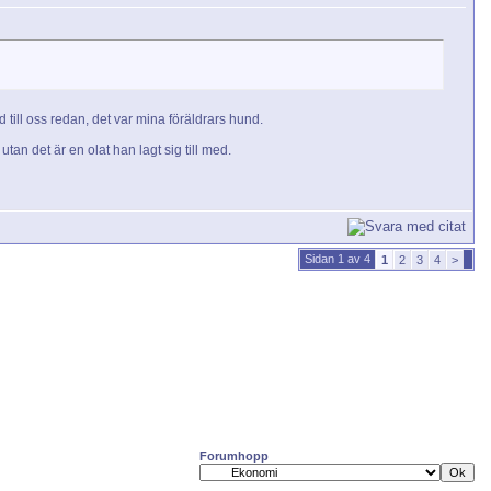
 till oss redan, det var mina föräldrars hund.
tan det är en olat han lagt sig till med.
Sidan 1 av 4
1
2
3
4
>
Forumhopp