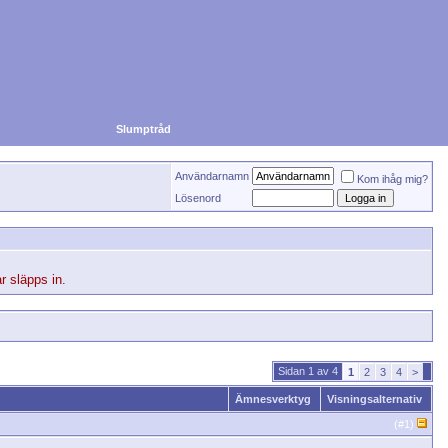
Slumptråd
Användarnamn
Kom ihåg mig?
Lösenord
r släpps in.
Sidan 1 av 4
1
2
3
4
>
Ämnesverktyg
Visningsalternativ
(#
1
)