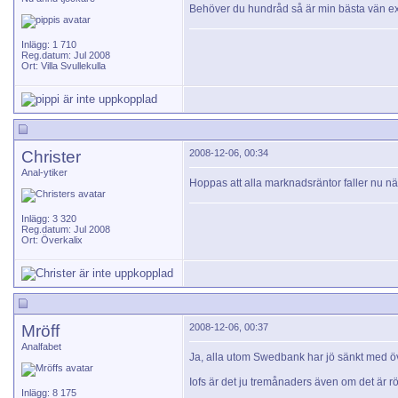
Behöver du hundråd så är min bästa vän exp
Inlägg: 1 710
Reg.datum: Jul 2008
Ort: Villa Svullekulla
Christer
2008-12-06, 00:34
Anal-ytiker
Hoppas att alla marknadsräntor faller nu när
Inlägg: 3 320
Reg.datum: Jul 2008
Ort: Överkalix
Mröff
2008-12-06, 00:37
Analfabet
Ja, alla utom Swedbank har jö sänkt med öv
Iofs är det ju tremånaders även om det är rörl
Inlägg: 8 175