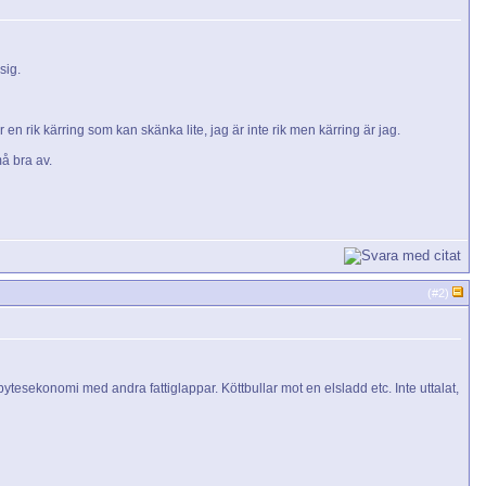
sig.
n rik kärring som kan skänka lite, jag är inte rik men kärring är jag.
må bra av.
(#
2
)
tesekonomi med andra fattiglappar. Köttbullar mot en elsladd etc. Inte uttalat,