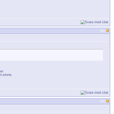
(#
3
)
ar.
l arbeta.
(#
4
)