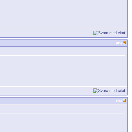
(#
5
)
(#
6
)