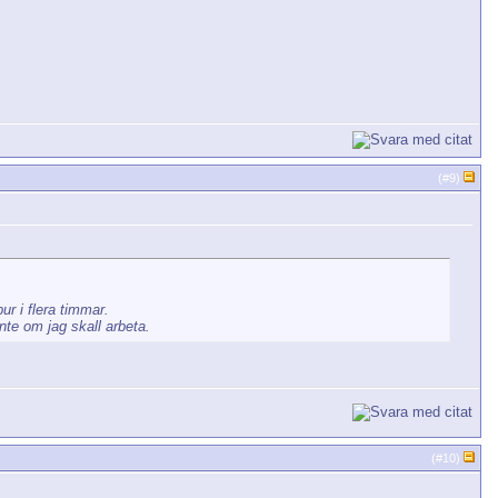
(#
9
)
r i flera timmar.
te om jag skall arbeta.
(#
10
)