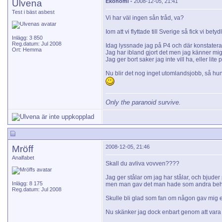
Ulvena
Ekonomi -
2008-12-05, 21:41
Test i bäst asbest
Vi har väl ingen sån tråd, va?
Iom att vi flyttade till Sverige så fick vi be
Inlägg: 3 850
Reg.datum: Jul 2008
Idag lyssnade jag på P4 och där konstaterad
Ort: Hemma
Jag har ibland gjort det men jag känner mig
Jag ger bort saker jag inte vill ha, eller l
Nu blir det nog inget utomlandsjobb, så hunde
Only the paranoid survive.
Mröff
2008-12-05, 21:46
Analfabet
Skall du avliva vovven????
Jag ger stålar om jag har stålar, och bjude
Inlägg: 8 175
men man gav det man hade som andra behöv
Reg.datum: Jul 2008
Skulle bli glad som fan om någon gav mig e
Nu skänker jag dock enbart genom att vara a