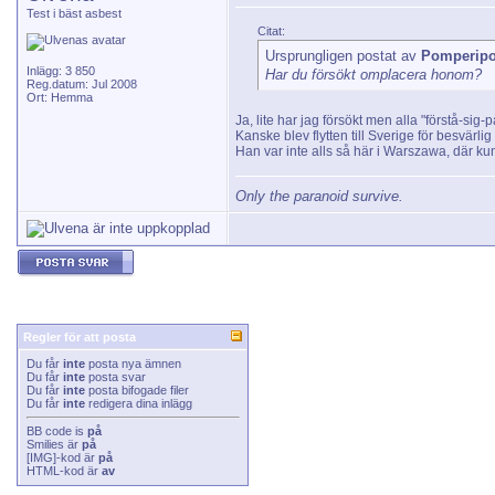
Test i bäst asbest
Citat:
Ursprungligen postat av
Pomperip
Inlägg: 3 850
Har du försökt omplacera honom?
Reg.datum: Jul 2008
Ort: Hemma
Ja, lite har jag försökt men alla "förstå-si
Kanske blev flytten till Sverige för besvärl
Han var inte alls så här i Warszawa, där kund
Only the paranoid survive.
Regler för att posta
Du får
inte
posta nya ämnen
Du får
inte
posta svar
Du får
inte
posta bifogade filer
Du får
inte
redigera dina inlägg
BB code
is
på
Smilies
är
på
[IMG]
-kod är
på
HTML-kod är
av