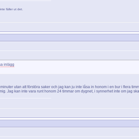
nte fäller ut det.
uter utan att förstöra saker och jag kan ju inte låsa in honom i en bur i flera timm
ig. Jag kan inte vara runt honom 24 timmar om dygnet, i synnerhet inte om jag skal