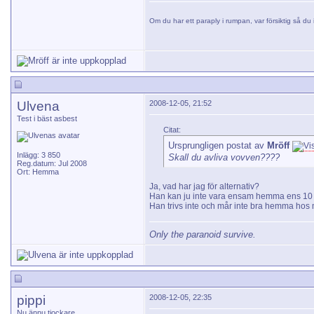
Om du har ett paraply i rumpan, var försiktig så du i
Ulvena
2008-12-05, 21:52
Test i bäst asbest
Citat:
Ursprungligen postat av
Mröff
Inlägg: 3 850
Skall du avliva vovven????
Reg.datum: Jul 2008
Ort: Hemma
Ja, vad har jag för alternativ?
Han kan ju inte vara ensam hemma ens 10 min
Han trivs inte och mår inte bra hemma hos m
Only the paranoid survive.
pippi
2008-12-05, 22:35
Nu ännu tjockare