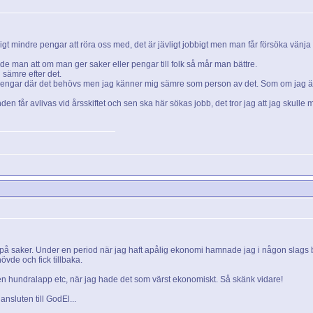
tydligt mindre pengar att röra oss med, det är jävligt jobbigt men man får försöka vänja 
e man att om man ger saker eller pengar till folk så mår man bättre.
 sämre efter det.
ite pengar där det behövs men jag känner mig sämre som person av det. Som om jag är e
n får avlivas vid årsskiftet och sen ska här sökas jobb, det tror jag att jag skulle 
r på saker. Under en period när jag haft apålig ekonomi hamnade jag i någon slags by
de och fick tillbaka.
n hundralapp etc, när jag hade det som värst ekonomiskt. Så skänk vidare!
nsluten till GodEl...