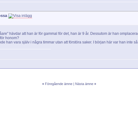
ossa
g-påare" hävdar att han är för gammal för det, han är 9 år. Dessutom är han omplacerad
ig för honom?
e han vara själv i några timmar utan att förstöra saker. I början här var han inte så u
«
Föregående ämne
|
Nästa ämne
»