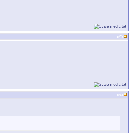
(#
7
)
(#
8
)