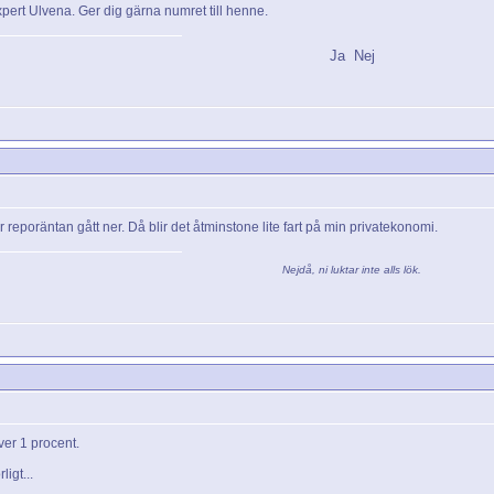
ert Ulvena. Ger dig gärna numret till henne.
Ja
Nej
 reporäntan gått ner. Då blir det åtminstone lite fart på min privatekonomi.
Nejdå, ni luktar inte alls lök.
er 1 procent.
igt...