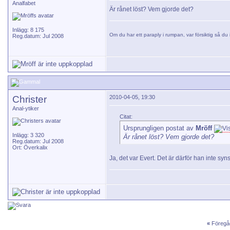
Analfabet
Är rånet löst? Vem gjorde det?
Inlägg: 8 175
Om du har ett paraply i rumpan, var försiktig så du i
Reg.datum: Jul 2008
Christer
2010-04-05, 19:30
Anal-ytiker
Citat:
Ursprungligen postat av
Mröff
Inlägg: 3 320
Är rånet löst? Vem gjorde det?
Reg.datum: Jul 2008
Ort: Överkalix
Ja, det var Evert. Det är därför han inte syns 
«
Föregå