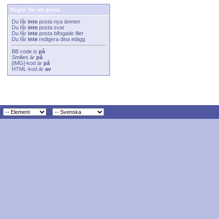
Regler för att posta
Du får
inte
posta nya ämnen
Du får
inte
posta svar
Du får
inte
posta bifogade filer
Du får
inte
redigera dina inlägg
BB code
is
på
Smilies
är
på
[IMG]
-kod är
på
HTML-kod är
av