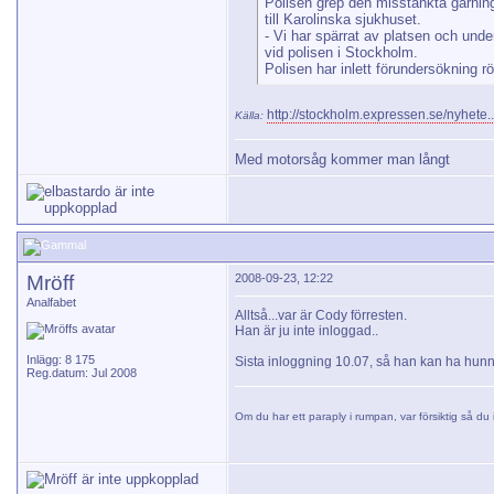
Polisen grep den misstänkta gärni
till Karolinska sjukhuset.
- Vi har spärrat av platsen och und
vid polisen i Stockholm.
Polisen har inlett förundersökning r
http://stockholm.expressen.se/nyhete.
Källa:
Med motorsåg kommer man långt
Mröff
2008-09-23, 12:22
Analfabet
Alltså...var är Cody förresten.
Han är ju inte inloggad..
Inlägg: 8 175
Sista inloggning 10.07, så han kan ha hunnit 
Reg.datum: Jul 2008
Om du har ett paraply i rumpan, var försiktig så du i