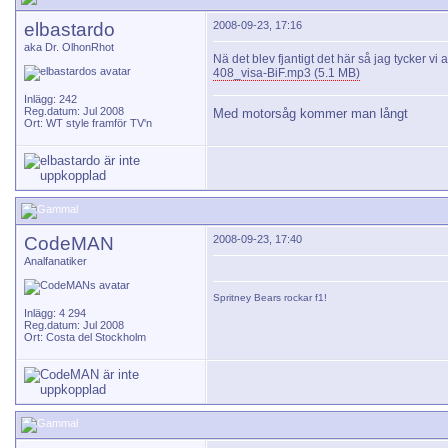
elbastardo
2008-09-23, 17:16
aka Dr. OlhonRhot
Nä det blev fjantigt det här så jag tycker vi
408_visa-BiF.mp3 (5.1 MB)
Inlägg: 242
Reg.datum: Jul 2008
Med motorsåg kommer man långt
Ort: WT style framför TV'n
CodeMAN
2008-09-23, 17:40
Analfanatiker
Spritney Bears
rockar f1!
Inlägg: 4 294
Reg.datum: Jul 2008
Ort: Costa del Stockholm