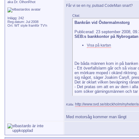
aka Dr. OlhonRhot
Får vi se en ny, putsad CodeMan snart?
Citat:
Inlägg: 242
Reg.datum: Jul 2008
Bankrån vid Östermalmstorg
Ort: WT style framför TV'n
Publicerad: 23 september 2008, 09.
SEB:s bankkontor på Nybrogatan 
Visa på kartan
De båda männen kom in på banken v
- Ett överfallslarm går och så visar 
en mörkare moped i okänd riktning. 
sig något, säger Joakim Caryll, pre
Det är oklart vilken beväpning rånar
- Det pratas om att en av dem i alla
som söker gärningsmännen och tar h
http://www.svd.se/stockholm/nyheter/
Källa:
Med motorsåg kommer man långt