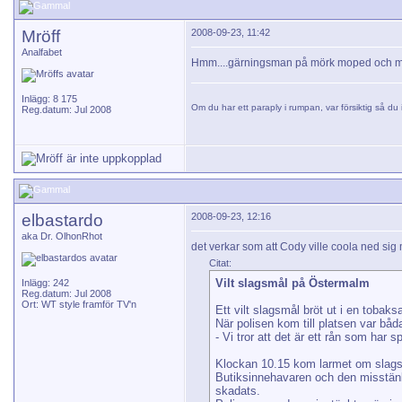
Mröff
2008-09-23, 11:42
Analfabet
Hmm....gärningsman på mörk moped och mö
Inlägg: 8 175
Om du har ett paraply i rumpan, var försiktig så du i
Reg.datum: Jul 2008
elbastardo
2008-09-23, 12:16
aka Dr. OlhonRhot
det verkar som att Cody ville coola ned sig 
Citat:
Vilt slagsmål på Östermalm
Inlägg: 242
Reg.datum: Jul 2008
Ort: WT style framför TV'n
Ett vilt slagsmål bröt ut i en tobak
När polisen kom till platsen var bå
- Vi tror att det är ett rån som har 
Klockan 10.15 kom larmet om slags
Butiksinnehavaren och den misstänkta
skadats.