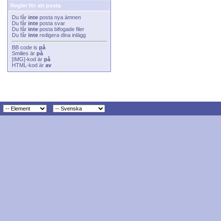
Regler för att posta
Du får
inte
posta nya ämnen
Du får
inte
posta svar
Du får
inte
posta bifogade filer
Du får
inte
redigera dina inlägg
BB code
is
på
Smilies
är
på
[IMG]
-kod är
på
HTML-kod är
av