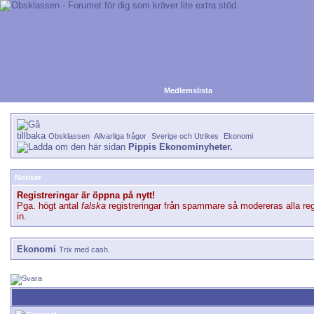
Medlemslista
Obsklassen
Allvarliga frågor
Sverige och Utrikes
Ekonomi
Pippis Ekonominyheter.
Notiser
Registreringar är öppna på nytt!
Pga. högt antal
falska
registreringar från spammare så modereras alla reg
in.
Ekonomi
Trix med cash.