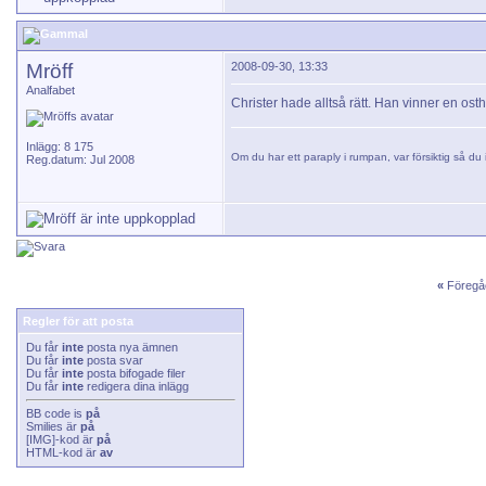
Mröff
2008-09-30, 13:33
Analfabet
Christer hade alltså rätt. Han vinner en osth
Inlägg: 8 175
Om du har ett paraply i rumpan, var försiktig så du i
Reg.datum: Jul 2008
«
Föregå
Regler för att posta
Du får
inte
posta nya ämnen
Du får
inte
posta svar
Du får
inte
posta bifogade filer
Du får
inte
redigera dina inlägg
BB code
is
på
Smilies
är
på
[IMG]
-kod är
på
HTML-kod är
av