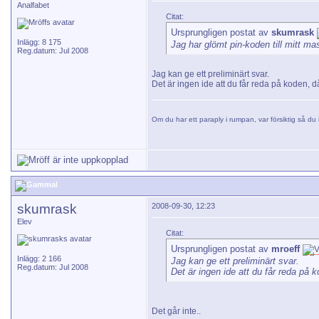
Analfabet
Citat:
Ursprungligen postat av
skumrask
Inlägg: 8 175
Jag har glömt pin-koden till mitt ma
Reg.datum: Jul 2008
Jag kan ge ett preliminärt svar.
Det är ingen ide att du får reda på koden, d
Om du har ett paraply i rumpan, var försiktig så du i
skumrask
2008-09-30, 12:23
Elev
Citat:
Ursprungligen postat av
mroeff
Inlägg: 2 166
Jag kan ge ett preliminärt svar.
Reg.datum: Jul 2008
Det är ingen ide att du får reda på 
Det går inte..