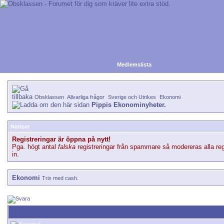
Medlemslista
Obsklassen
Allvarliga frågor
Sverige och Utrikes
Ekonomi
Pippis Ekonominyheter.
Notiser
Registreringar är öppna på nytt!
Pga. högt antal
falska
registreringar från spammare så modereras alla reg
in.
Ekonomi
Trix med cash.