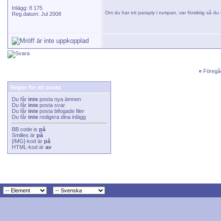
Inlägg: 8 175
Om du har ett paraply i rumpan, var försiktig så du i
Reg.datum: Jul 2008
«
Föregå
Regler för att posta
Du får
inte
posta nya ämnen
Du får
inte
posta svar
Du får
inte
posta bifogade filer
Du får
inte
redigera dina inlägg
BB code
is
på
Smilies
är
på
[IMG]
-kod är
på
HTML-kod är
av