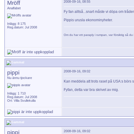
Mröff
2008-09-16, 08:55
Analfabet
Fy fan alltså...snart måste vi döpa om tråden t
Pippis urusla ekonominyheter.
Inlägg: 8 175
Reg.datum: Jul 2008
Om du har ett paraply i rumpan, var försiktig så du i
pippi
2008-09-16, 09:02
Nu ännu tjockare
Kan meddela att trots raset på USA:s börs s
Fyfan, detta var bra skrivet av mig.
Inlägg: 1 710
Reg.datum: Jul 2008
Ort: Villa Svullekulla
pippi
2008-09-16, 09:02