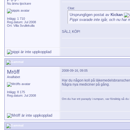
Nu ännu tjockare
Citat:
Ursprungligen postat av
Kickan
Inlägg: 1 710
Pippi svarade inte igår, och nu har 
Reg.datum: Jul 2008
Ort: Villa Svullekulla
SÄLJ, KÖP!
Mröff
2008-09-16, 09:05
Analfabet
Har du någon koll på läkemedelsbransche
Några nya mediciner på gång.
Inlägg: 8 175
Reg.datum: Jul 2008
Om du har ett paraply i rumpan, var försiktig så du i