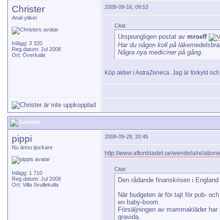
Christer
2008-09-16, 09:53
Anal-ytiker
Citat:
Ursprungligen postat av
mroeff
Inlägg: 3 320
Har du någon koll på läkemedelsbr
Reg.datum: Jul 2008
Några nya mediciner på gång.
Ort: Överkalix
Köp aktier i AstraZeneca. Jag är förkyld o
pippi
2008-09-28, 20:45
Nu ännu tjockare
http://www.aftonbladet.se/wendela/relation
Citat:
Inlägg: 1 710
Reg.datum: Jul 2008
Den rådande finanskrisen i England
Ort: Villa Svullekulla
När budgeten är för tajt för pub- och
en baby-boom.
Försäljningen av mammakläder har skj
gravida.