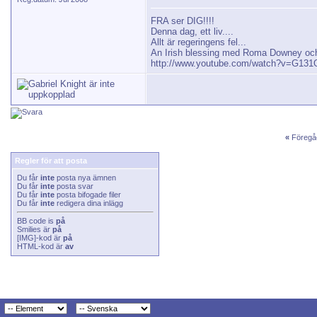
FRA ser DIG!!!!
Denna dag, ett liv....
Allt är regeringens fel...
An Irish blessing med Roma Downey och
http://www.youtube.com/watch?v=G13
«
Föregå
Regler för att posta
Du får
inte
posta nya ämnen
Du får
inte
posta svar
Du får
inte
posta bifogade filer
Du får
inte
redigera dina inlägg
BB code
is
på
Smilies
är
på
[IMG]
-kod är
på
HTML-kod är
av