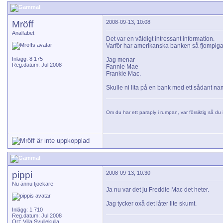
Mröff
2008-09-13, 10:08
Analfabet
Det var en väldigt intressant information.
Varför har amerikanska banken så fjompig
Inlägg: 8 175
Jag menar
Reg.datum: Jul 2008
Fannie Mae
Frankie Mac.
Skulle ni lita på en bank med ett sådant n
Om du har ett paraply i rumpan, var försiktig så du i
pippi
2008-09-13, 10:30
Nu ännu tjockare
Ja nu var det ju Freddie Mac det heter.
Jag tycker oxå det låter lite skumt.
Inlägg: 1 710
Reg.datum: Jul 2008
Ort: Villa Svullekulla