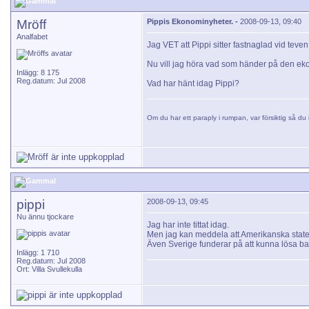
Mröff
Pippis Ekonominyheter. -
2008-09-13, 09:40
Analfabet
Jag VET att Pippi sitter fastnaglad vid tev
Nu vill jag höra vad som händer på den ek
Inlägg: 8 175
Reg.datum: Jul 2008
Vad har hänt idag Pippi?
Om du har ett paraply i rumpan, var försiktig så du i
pippi
2008-09-13, 09:45
Nu ännu tjockare
Jag har inte tittat idag.
Men jag kan meddela att Amerikanska staten
Även Sverige funderar på att kunna lösa ban
Inlägg: 1 710
Reg.datum: Jul 2008
Ort: Villa Svullekulla