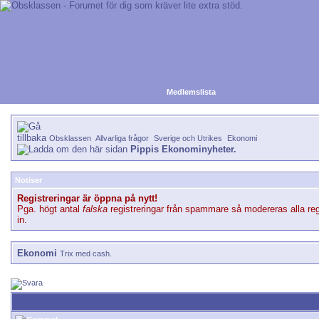
Medlemslista
Obsklassen
Allvarliga frågor
Sverige och Utrikes
Ekonomi
Pippis Ekonominyheter.
Notiser
Registreringar är öppna på nytt!
Pga. högt antal
falska
registreringar från spammare så modereras alla reg
in.
Ekonomi
Trix med cash.