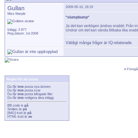
Gullan
2009-05-10, 18:19
Miss Marple
*slumpbump*
Ja det kan verkligen ändras snabbt. Från inf
Inlägg: 3 877
Undrar om det kan vända tillbaka lika snab
Reg.datum: Jul 2008
Väldigt många frågor är IQ-relaterade.
«
Föregå
Regler för att posta
Du får
inte
posta nya ämnen
Du får
inte
posta svar
Du får
inte
posta bifogade filer
Du får
inte
redigera dina inlägg
BB code
is
på
Smilies
är
på
[IMG]
-kod är
på
HTML-kod är
av