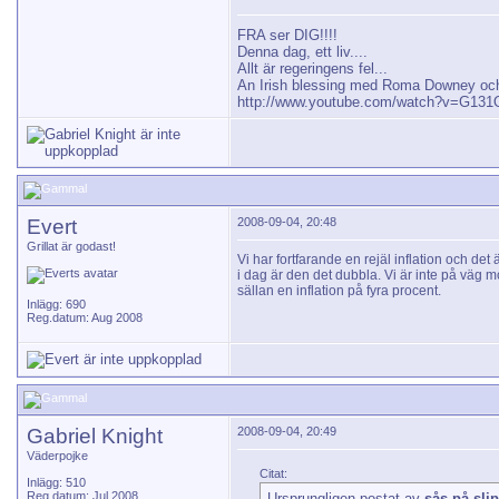
FRA ser DIG!!!!
Denna dag, ett liv....
Allt är regeringens fel...
An Irish blessing med Roma Downey och
http://www.youtube.com/watch?v=G13
Evert
2008-09-04, 20:48
Grillat är godast!
Vi har fortfarande en rejäl inflation och de
i dag är den det dubbla. Vi är inte på väg 
sällan en inflation på fyra procent.
Inlägg: 690
Reg.datum: Aug 2008
Gabriel Knight
2008-09-04, 20:49
Väderpojke
Citat:
Inlägg: 510
Reg.datum: Jul 2008
Ursprungligen postat av
sås på sli