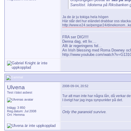
Sanslöst. Idioterna på Riksbanken g
Ja de är ju tokiga hela högen
Här står det hur eländet drabbar oss stacka
http://www.e24.se/pengar24/dinekonom...
FRA ser DIG!!!!
Denna dag, ett liv....
Allt är regeringens fel...
An Irish blessing med Roma Downey och
http://www.youtube.com/watch?v=G13
Ulvena
2008-09-04, 20:52
Test i bäst asbest
Tur att man inte har några lån, då verkar de
I övrigt har jag inga synpunkter på det.
Inlägg: 3 850
Reg.datum: Jul 2008
Only the paranoid survive.
Ort: Hemma