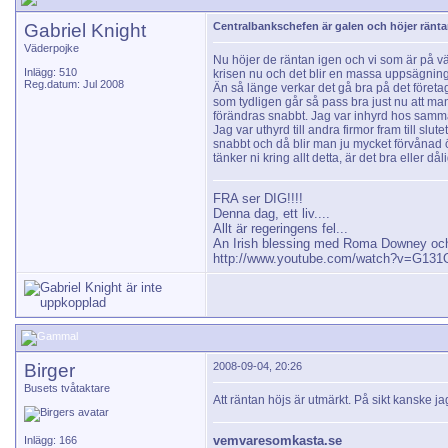
Gabriel Knight
Centralbankschefen är galen och höjer ränta
Väderpojke
Nu höjer de räntan igen och vi som är på väg
Inlägg: 510
krisen nu och det blir en massa uppsägnin
Reg.datum: Jul 2008
Än så länge verkar det gå bra på det företag 
som tydligen går så pass bra just nu att ma
förändras snabbt. Jag var inhyrd hos samma 
Jag var uthyrd till andra firmor fram till slu
snabbt och då blir man ju mycket förvånad 
tänker ni kring allt detta, är det bra eller d
FRA ser DIG!!!!
Denna dag, ett liv....
Allt är regeringens fel...
An Irish blessing med Roma Downey och
http://www.youtube.com/watch?v=G13
Birger
2008-09-04, 20:26
Busets tvåtaktare
Att räntan höjs är utmärkt. På sikt kanske ja
vemvaresomkasta.se
Inlägg: 166