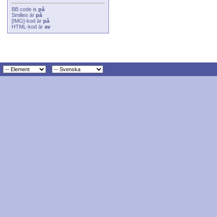
BB code
is
på
Smilies
är
på
[IMG]
-kod är
på
HTML-kod är
av