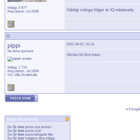
Inlägg: 3 877
Väldigt många frågor är IQ-relaterade.
Reg.datum: Jul 2008
pippi
2011-08-07, 01:14
Nu ännu tjockare
Skicka hit dom bara.
Inlägg: 1 710
Reg.datum: Jul 2008
Ort: Villa Svullekulla
«
Föregå
Regler för att posta
Du får
inte
posta nya ämnen
Du får
inte
posta svar
Du får
inte
posta bifogade filer
Du får
inte
redigera dina inlägg