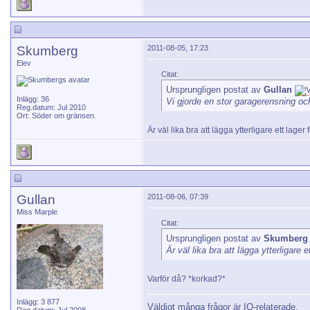
Skumberg
2011-08-05, 17:23
Elev
Citat:
Ursprungligen postat av
Gullan
Inlägg: 36
Vi gjorde en stor garagerensning oc
Reg.datum: Jul 2010
Ort: Söder om gränsen.
Är väl lika bra att lägga ytterligare ett lager
Gullan
2011-08-06, 07:39
Miss Marple
Citat:
Ursprungligen postat av
Skumberg
Är väl lika bra att lägga ytterligare 
Varför då? *korkad?*
Inlägg: 3 877
Väldigt många frågor är IQ-relaterade.