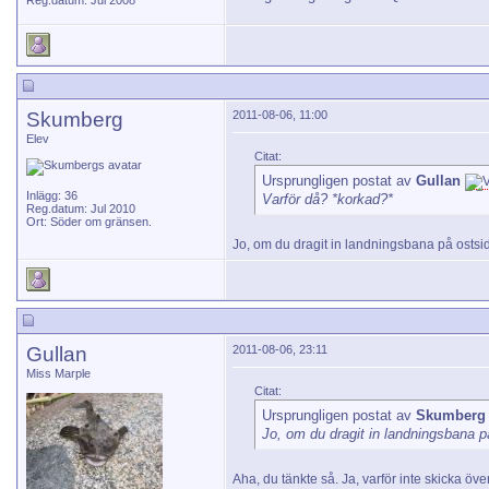
Reg.datum: Jul 2008
Skumberg
2011-08-06, 11:00
Elev
Citat:
Ursprungligen postat av
Gullan
Inlägg: 36
Varför då? *korkad?*
Reg.datum: Jul 2010
Ort: Söder om gränsen.
Jo, om du dragit in landningsbana på ostsida
Gullan
2011-08-06, 23:11
Miss Marple
Citat:
Ursprungligen postat av
Skumberg
Jo, om du dragit in landningsbana på
Aha, du tänkte så. Ja, varför inte skicka öv