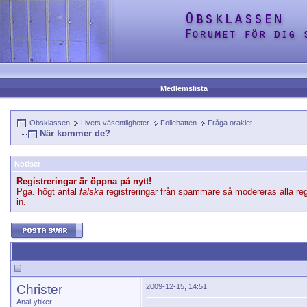
Medlemslista
Obsklassen
Livets väsentligheter
Foliehatten
Fråga oraklet
När kommer de?
Notiser
Registreringar är öppna på nytt!
Pga. högt antal
falska
registreringar från spammare så modereras alla reg
in.
Christer
2009-12-15, 14:51
Anal-ytiker