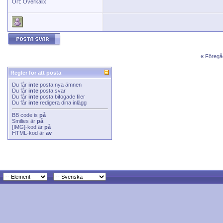
Ort: Överkalix
«
Föregå
Regler för att posta
Du får
inte
posta nya ämnen
Du får
inte
posta svar
Du får
inte
posta bifogade filer
Du får
inte
redigera dina inlägg
BB code
is
på
Smilies
är
på
[IMG]
-kod är
på
HTML-kod är
av