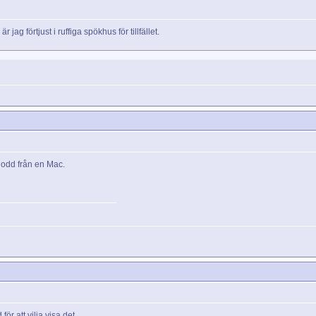
 jag förtjust i ruffiga spökhus för tillfället.
nodd från en Mac.
ör att vilja visa det..