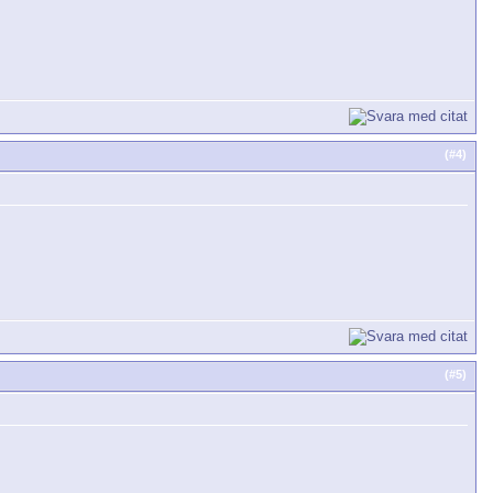
(#
4
)
(#
5
)