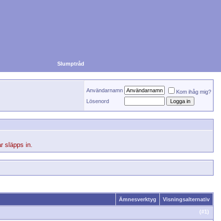
Slumptråd
Användarnamn
Kom ihåg mig?
Lösenord
r släpps in.
Ämnesverktyg
Visningsalternativ
(#
1
)