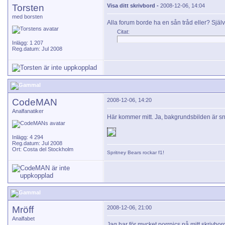
Torsten
Visa ditt skrivbord -
2008-12-06, 14:04
med borsten
Alla forum borde ha en sån tråd eller? Själv är
Citat:
Inlägg: 1 207
Reg.datum: Jul 2008
CodeMAN
2008-12-06, 14:20
Analfanatiker
Här kommer mitt. Ja, bakgrundsbilden är s
Inlägg: 4 294
Reg.datum: Jul 2008
Ort: Costa del Stockholm
Spritney Bears
rockar f1!
Mröff
2008-12-06, 21:00
Analfabet
Jag har för mycket porrpics på mitt skrivbord f