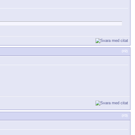
(#
2
)
(#
3
)