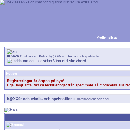
Medlemslista
Obsklassen
Kultur
h@XX0r och teknik- och spelstofiler
Visa ditt skrivbord
Notiser
Registreringar är öppna på nytt!
Pga. högt antal
falska
registreringar från spammare så modereras alla regi
h@XX0r och teknik- och spelstofiler
IT, datanööördar och spel.