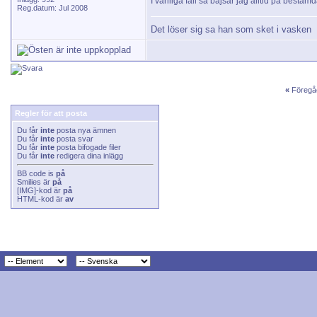
I vanliga fall så bajsar jag alltid på bestäm
Reg.datum: Jul 2008
Det löser sig sa han som sket i vasken
«
Föregå
Regler för att posta
Du får
inte
posta nya ämnen
Du får
inte
posta svar
Du får
inte
posta bifogade filer
Du får
inte
redigera dina inlägg
BB code
is
på
Smilies
är
på
[IMG]
-kod är
på
HTML-kod är
av