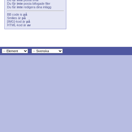
Du får
inte
posta svar
Du får
inte
posta bifogade filer
Du får
inte
redigera dina inlägg
BB code
is
på
Smilies
är
på
[IMG]
-kod är
på
HTML-kod är
av