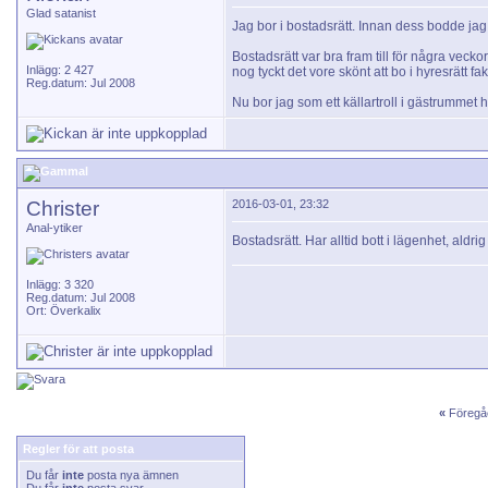
Glad satanist
Jag bor i bostadsrätt. Innan dess bodde jag o
Bostadsrätt var bra fram till för några vec
Inlägg: 2 427
nog tyckt det vore skönt att bo i hyresrätt fak
Reg.datum: Jul 2008
Nu bor jag som ett källartroll i gästrummet
Christer
2016-03-01, 23:32
Anal-ytiker
Bostadsrätt. Har alltid bott i lägenhet, aldri
Inlägg: 3 320
Reg.datum: Jul 2008
Ort: Överkalix
«
Föregå
Regler för att posta
Du får
inte
posta nya ämnen