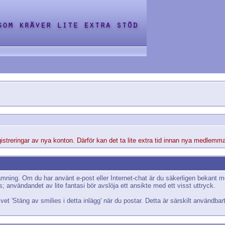
streringar av nya konton. Därför kan det ta lite extra tid innan nya medlemma
tämning. Om du har använt e-post eller Internet-chat är du säkerligen bekant m
es; användandet av lite fantasi bör avslöja ett ansikte med ett visst uttryck.
ivet 'Stäng av smilies i detta inlägg' när du postar. Detta är särskilt användba