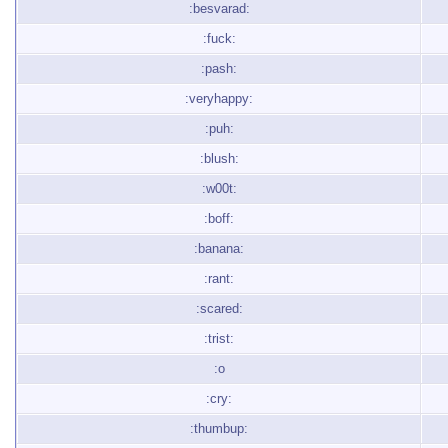
:besvarad:
:fuck:
:pash:
:veryhappy:
:puh:
:blush:
:w00t:
:boff:
:banana:
:rant:
:scared:
:trist:
:o
:cry:
:thumbup: