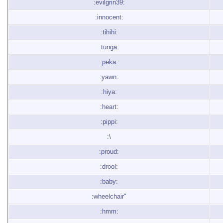
:evilgrin39:
:innocent:
:tihihi:
:tunga:
:peka:
:yawn:
:hiya:
:heart:
:pippi:
:\
:proud:
:drool:
:baby:
:wheelchair"
:hmm: