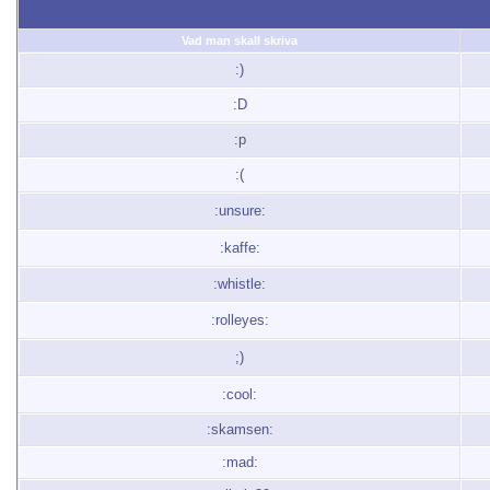
Vad man skall skriva
:)
:D
:p
:(
:unsure:
:kaffe:
:whistle:
:rolleyes:
;)
:cool:
:skamsen:
:mad: