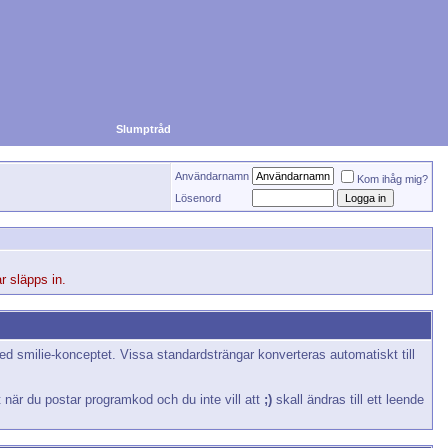
Slumptråd
Användarnamn
Kom ihåg mig?
Lösenord
r släpps in.
ed smilie-konceptet. Vissa standardsträngar konverteras automatiskt till
rt när du postar programkod och du inte vill att
;)
skall ändras till ett leende