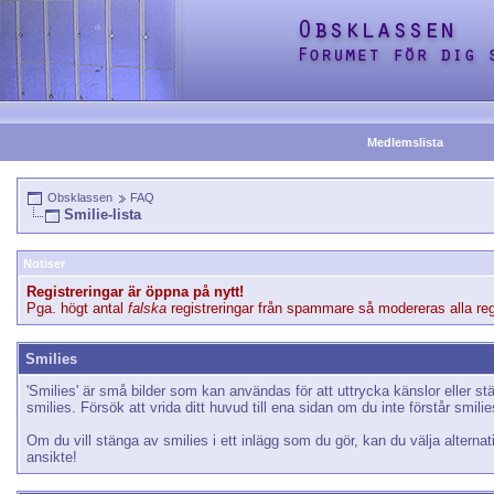
Medlemslista
Obsklassen
FAQ
Smilie-lista
Notiser
Registreringar är öppna på nytt!
Pga. högt antal
falska
registreringar från spammare så modereras alla regi
Smilies
'Smilies' är små bilder som kan användas för att uttrycka känslor eller s
smilies. Försök att vrida ditt huvud till ena sidan om du inte förstår smili
Om du vill stänga av smilies i ett inlägg som du gör, kan du välja alternat
ansikte!