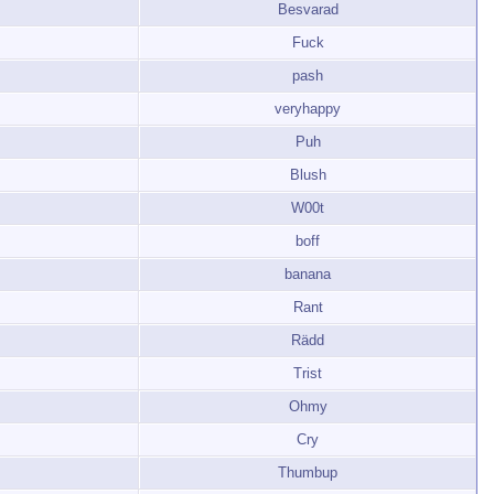
Besvarad
Fuck
pash
veryhappy
Puh
Blush
W00t
boff
banana
Rant
Rädd
Trist
Ohmy
Cry
Thumbup