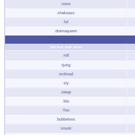
:nono:
:shakeass:
:lol:
:dramaqueen:
Vad man skall skriva
:roll:
:tjurig:
:evilmad:
:sly:
:sleep:
:bla:
:Yes:
:bubbelsex:
:snusk: