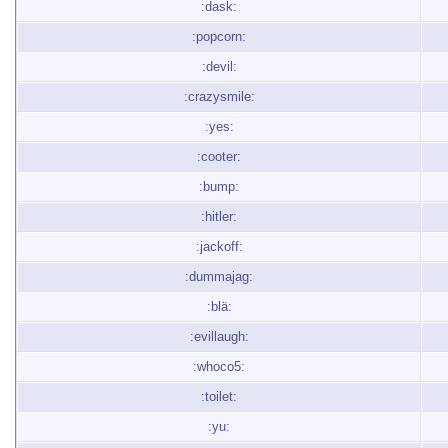
:dask:
:popcorn:
:devil:
:crazysmile:
:yes:
:cooter:
:bump:
:hitler:
:jackoff:
:dummajag:
:blä:
:evillaugh:
:whoco5:
:toilet:
:yu: