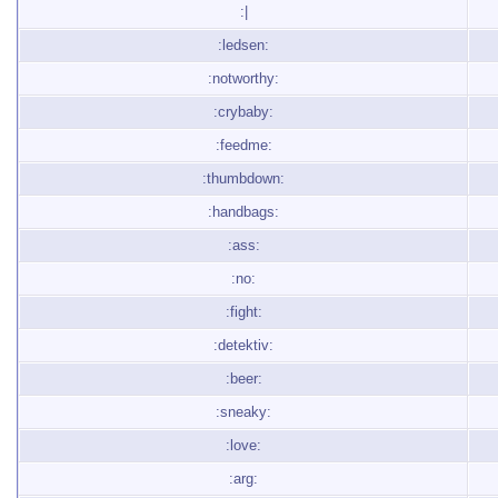
:|
:ledsen:
:notworthy:
:crybaby:
:feedme:
:thumbdown:
:handbags:
:ass:
:no:
:fight:
:detektiv:
:beer:
:sneaky:
:love:
:arg: