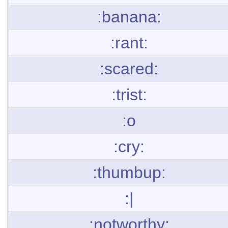
:banana:
:rant:
:scared:
:trist:
:o
:cry:
:thumbup:
:|
:notworthy: