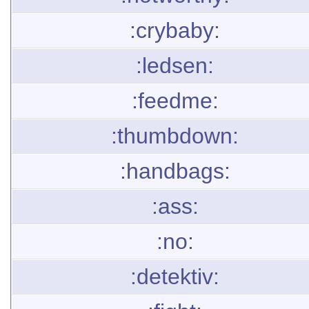
:crybaby:
:ledsen:
:feedme:
:thumbdown:
:handbags:
:ass:
:no:
:detektiv: