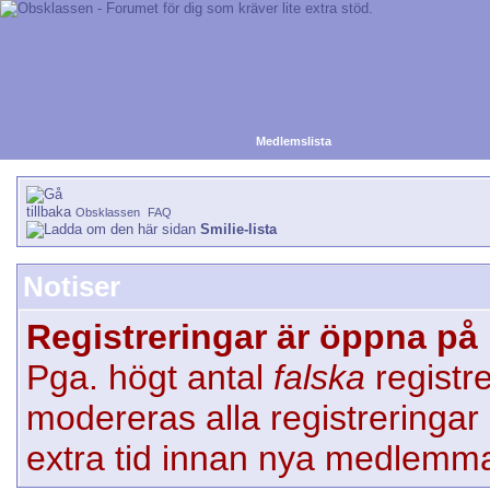
Medlemslista
Obsklassen
FAQ
Smilie-lista
Notiser
Registreringar är öppna på 
Pga. högt antal
falska
registr
modereras alla registreringar 
extra tid innan nya medlemma