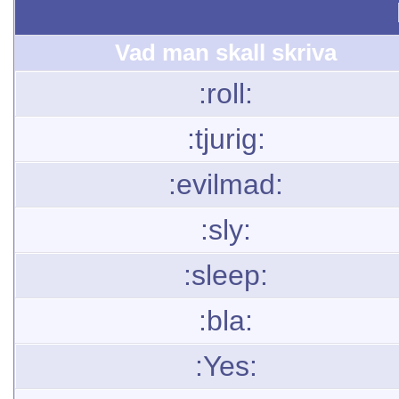
Vad man skall skriva
:roll:
:tjurig:
:evilmad:
:sly:
:sleep:
:bla:
:Yes: