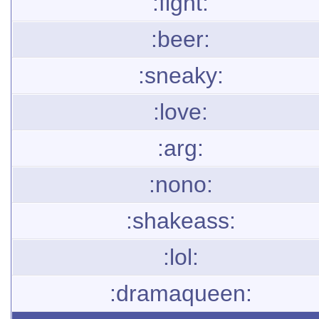
:fight:
:beer:
:sneaky:
:love:
:arg:
:nono:
:shakeass:
:lol:
:dramaqueen: