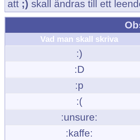
att
;)
skall ändras till ett leen
Ob
Vad man skall skriva
:)
:D
:p
:(
:unsure:
:kaffe: