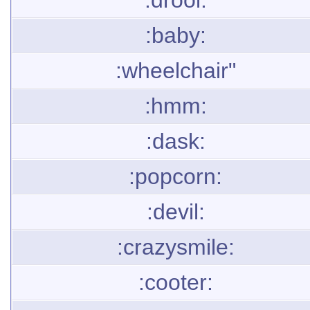
:drool:
:baby:
:wheelchair"
:hmm:
:dask:
:popcorn:
:devil:
:crazysmile:
:cooter: