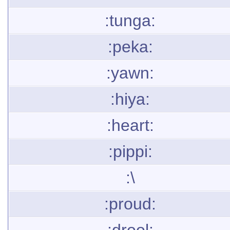
:tunga:
:peka:
:yawn:
:hiya:
:heart:
:pippi:
:\
:proud: