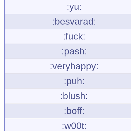
:yu:
:besvarad:
:fuck:
:pash:
:veryhappy:
:puh:
:blush:
:boff:
:w00t: