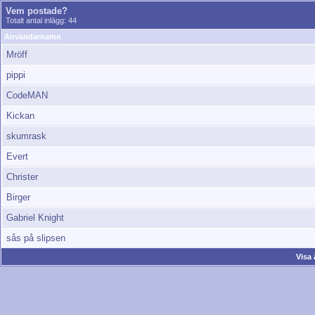
Vem postade?
Totalt antal inlägg: 44
Användarnamn
Mröff
pippi
CodeMAN
Kickan
skumrask
Evert
Christer
Birger
Gabriel Knight
sås på slipsen
Visa