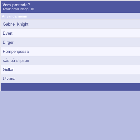
Vem postade?
Totalt antal inlägg: 10
Användarnamn
Gabriel Knight
Evert
Birger
Pomperipossa
sås på slipsen
Gullan
Ulvena