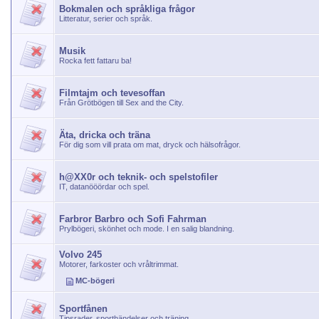
Bokmalen och språkliga frågor
Litteratur, serier och språk.
Musik
Rocka fett fattaru ba!
Filmtajm och tevesoffan
Från Grötbögen till Sex and the City.
Äta, dricka och träna
För dig som vill prata om mat, dryck och hälsofrågor.
h@XX0r och teknik- och spelstofiler
IT, datanööördar och spel.
Farbror Barbro och Sofi Fahrman
Prylbögeri, skönhet och mode. I en salig blandning.
Volvo 245
Motorer, farkoster och vråltrimmat.
MC-bögeri
Sportfånen
Tipsrader, sporthändelser och träning.