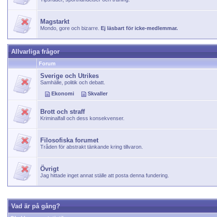
Magstarkt
Mondo, gore och bizarre.
Ej läsbart för icke-medlemmar.
Allvarliga frågor
Forum
Sverige och Utrikes
Samhälle, politik och debatt.
Ekonomi
Skvaller
Brott och straff
Kriminalfall och dess konsekvenser.
Filosofiska forumet
Tråden för abstrakt tänkande kring tillvaron.
Övrigt
Jag hittade inget annat ställe att posta denna fundering.
Vad är på gång?