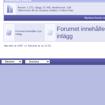
Obsklassens statistik
Ämnen: 1 272, Inlägg: 51 490, Medlemmar: 108
Välkommen till vår senaste medlem,
Fröken Glas
Markera forum s
Forumet innehålle
Forumet innehåller nya
inlägg
inlägg
Alla tider är GMT +2. Klockan är nu
22:56
.