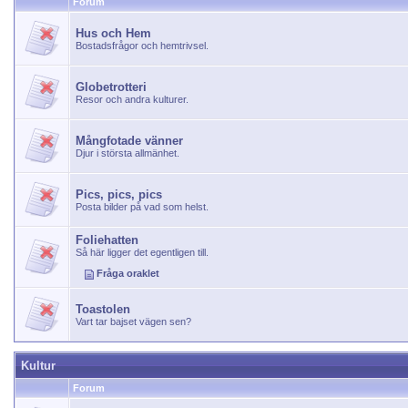
Forum
Hus och Hem
Bostadsfrågor och hemtrivsel.
Globetrotteri
Resor och andra kulturer.
Mångfotade vänner
Djur i största allmänhet.
Pics, pics, pics
Posta bilder på vad som helst.
Foliehatten
Så här ligger det egentligen till.
Fråga oraklet
Toastolen
Vart tar bajset vägen sen?
Kultur
Forum