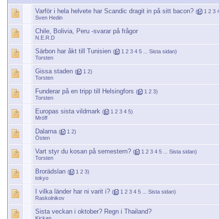
Varför i hela helvete har Scandic dragit in på sitt bacon?
(
1
2
3
Sven Hedin
Chile, Bolivia, Peru -svarar på frågor
N.E.R.D
Särbon har åkt till Tunisien
(
1
2
3
4
5
...
Sista sidan
)
Torsten
Gissa staden
(
1
2
)
Torsten
Funderar på en tripp till Helsingfors
(
1
2
3
)
Torsten
Europas sista vildmark
(
1
2
3
4
5
)
Mröff
Dalarna
(
1
2
)
Östen
Vart styr du kosan på semestern?
(
1
2
3
4
5
...
Sista sidan
)
Torsten
Brorädslan
(
1
2
3
)
tokyo
I vilka länder har ni varit i?
(
1
2
3
4
5
...
Sista sidan
)
Raskolnikov
Sista veckan i oktober? Regn i Thailand?
Kickan