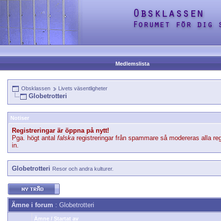
Medlemslista
Obsklassen
Livets väsentligheter
Globetrotteri
Notiser
Registreringar är öppna på nytt!
Pga. högt antal
falska
registreringar från spammare så modereras alla reg
in.
Globetrotteri
Resor och andra kulturer.
Ämne i forum
: Globetrotteri
Ämne
/
Startat av