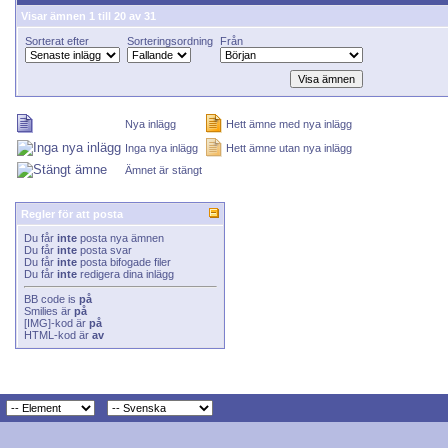
Visar ämnen 1 till 20 av 31
Sorterat efter
Sorteringsordning
Från
Nya inlägg
Hett ämne med nya inlägg
Inga nya inlägg
Hett ämne utan nya inlägg
Ämnet är stängt
Regler för att posta
Du får
inte
posta nya ämnen
Du får
inte
posta svar
Du får
inte
posta bifogade filer
Du får
inte
redigera dina inlägg
BB code
is
på
Smilies
är
på
[IMG]
-kod är
på
HTML-kod är
av