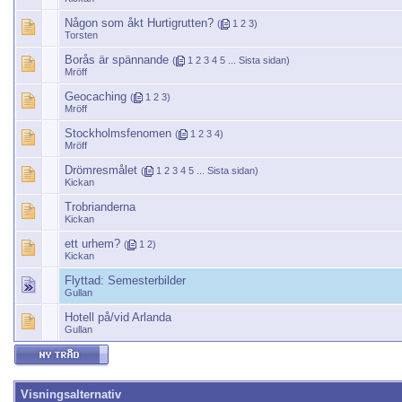
Någon som åkt Hurtigrutten?
(
1
2
3
)
Torsten
Borås är spännande
(
1
2
3
4
5
...
Sista sidan
)
Mröff
Geocaching
(
1
2
3
)
Mröff
Stockholmsfenomen
(
1
2
3
4
)
Mröff
Drömresmålet
(
1
2
3
4
5
...
Sista sidan
)
Kickan
Trobrianderna
Kickan
ett urhem?
(
1
2
)
Kickan
Flyttad:
Semesterbilder
Gullan
Hotell på/vid Arlanda
Gullan
Visningsalternativ