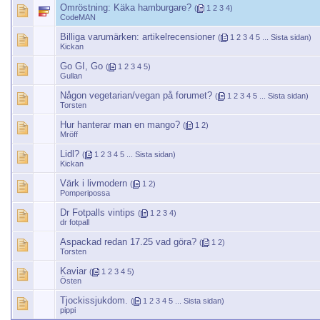
Omröstning:
Käka hamburgare?
(
1
2
3
4
)
CodeMAN
Billiga varumärken: artikelrecensioner
(
1
2
3
4
5
...
Sista sidan
)
Kickan
Go GI, Go
(
1
2
3
4
5
)
Gullan
Någon vegetarian/vegan på forumet?
(
1
2
3
4
5
...
Sista sidan
)
Torsten
Hur hanterar man en mango?
(
1
2
)
Mröff
Lidl?
(
1
2
3
4
5
...
Sista sidan
)
Kickan
Värk i livmodern
(
1
2
)
Pomperipossa
Dr Fotpalls vintips
(
1
2
3
4
)
dr fotpall
Aspackad redan 17.25 vad göra?
(
1
2
)
Torsten
Kaviar
(
1
2
3
4
5
)
Östen
Tjockissjukdom.
(
1
2
3
4
5
...
Sista sidan
)
pippi