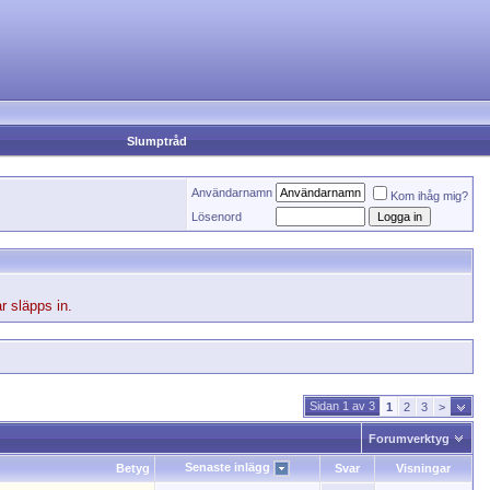
Slumptråd
Användarnamn
Kom ihåg mig?
Lösenord
r släpps in.
Sidan 1 av 3
1
2
3
>
Forumverktyg
Senaste inlägg
Betyg
Svar
Visningar