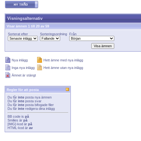
Visningsalternativ
Visar ämnen 1 till 20 av 59
Sorterat efter
Sorteringsordning
Från
Nya inlägg
Hett ämne med nya inlägg
Inga nya inlägg
Hett ämne utan nya inlägg
Ämnet är stängt
Regler för att posta
Du får
inte
posta nya ämnen
Du får
inte
posta svar
Du får
inte
posta bifogade filer
Du får
inte
redigera dina inlägg
BB code
is
på
Smilies
är
på
[IMG]
-kod är
på
HTML-kod är
av