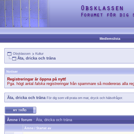
Medlemslista
Obsklassen
Kultur
Äta, dricka och träna
Notiser
Registreringar är öppna på nytt!
Pga. högt antal
falska
registreringar från spammare så modereras alla regi
Äta, dricka och träna
För dig som vill prata om mat, dryck och hälsofrågor.
Ämne i forum
: Äta, dricka och träna
Ämne
/
Startat av