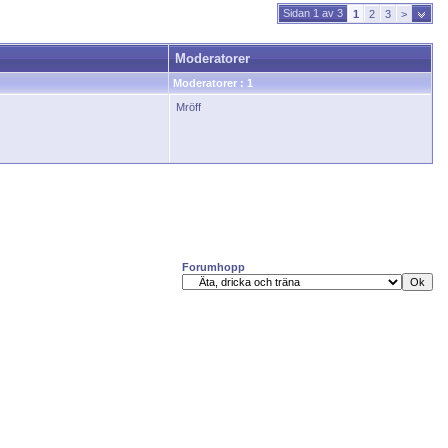
Sidan 1 av 3
1
2
3
>
Moderatorer
Moderatorer : 1
Mröff
Forumhopp