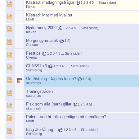
Klistrad:
matlagningsfrågor
(
1
2
3
4
5
...
Sista sidan
)
Kickan
Klistrad:
Mat med kvalitet
Mröff
Nyårsmeny 2009
(
1
2
3
4
5
...
Sista sidan
)
Kickan
Morgongymnastik
(
1
2
)
Christer
Festtips
(
1
2
3
4
5
...
Sista sidan
)
Ulvena
GLASS! <3
(
1
2
3
4
5
...
Sista sidan
)
Svimfärdig
Omröstning:
Dagens lunch?
(
1
2
3
)
skumrask
Träningstråden
satsumas
Fisk som alla (barn) gillar
(
1
2
3
4
5
)
skumrask
Paleo...vad åt folk egentligen på stenåldern?
Mröff
Idag äter/åt jag...
(
1
2
3
4
5
...
Sista sidan
)
Svimfärdig