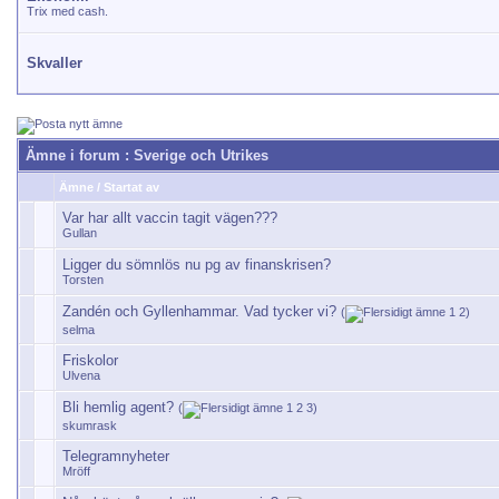
Trix med cash.
Skvaller
Ämne i forum
: Sverige och Utrikes
Ämne
/
Startat av
Var har allt vaccin tagit vägen???
Gullan
Ligger du sömnlös nu pg av finanskrisen?
Torsten
Zandén och Gyllenhammar. Vad tycker vi?
(
1
2
)
selma
Friskolor
Ulvena
Bli hemlig agent?
(
1
2
3
)
skumrask
Telegramnyheter
Mröff