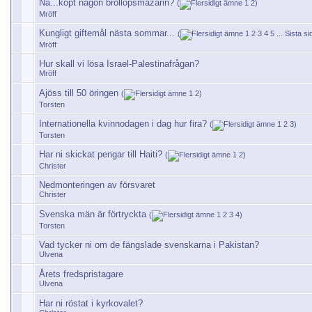
Nå...köpt någon bröllopsmazarin?
(
1
2
)
Mröff
Kungligt giftemål nästa sommar...
(
1
2
3
4
5
...
Sista si
Mröff
Hur skall vi lösa Israel-Palestinafrågan?
Mröff
Ajöss till 50 öringen
(
1
2
)
Torsten
Internationella kvinnodagen i dag hur fira?
(
1
2
3
)
Torsten
Har ni skickat pengar till Haiti?
(
1
2
)
Christer
Nedmonteringen av försvaret
Christer
Svenska män är förtryckta
(
1
2
3
4
)
Torsten
Vad tycker ni om de fängslade svenskarna i Pakistan?
Ulvena
Årets fredspristagare
Ulvena
Har ni röstat i kyrkovalet?