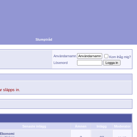
Slumptråd
Användarnamn
Kom ihåg mig?
Lösenord
r släpps in.
Senaste inlägg
Ämnen
Inlägg
Moderator
Ekonomi