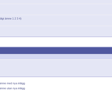
1
2
3
4
)
 ämne med nya inlägg
ämne utan nya inlägg