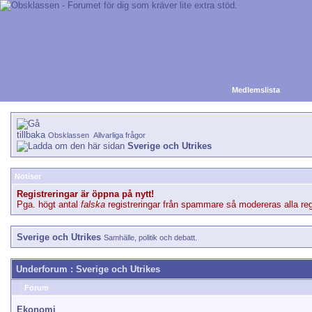
Medlemslista
Obsklassen
Allvarliga frågor
Sverige och Utrikes
Notiser
Registreringar är öppna på nytt!
Pga. högt antal
falska
registreringar från spammare så modereras alla regi
Sverige och Utrikes
Samhälle, politik och debatt.
Underforum
: Sverige och Utrikes
Forum
Ekonomi