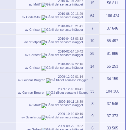
2010-07-07
20:57
15
58 811
av
Mröff
2010-06-20
13:29
64
186 424
av
CodeMAN
2010-06-15
21:41
7
37 646
av
Christer
2010-04-18
03:12
10
55 497
av
dr fotpall
2010-02-14
18:42
29
81 996
av
Christer
2010-02-07
22:16
14
55 253
av
Christer
2009-12-29
01:14
2
34 159
av
Gunnar Brogren
2009-12-18
00:41
33
104 300
av
Gunnar Brogren
2009-10-11
18:39
8
37 546
av
Mröff
2009-10-10
00:10
9
37 373
av
Svimfärdig
2009-09-22
19:32
6
33 505
av
Gullan