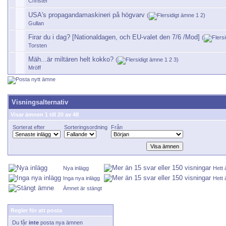
Christer
USA's propagandamaskineri på högvarv
(
1
2
)
Gullan
Firar du i dag? [Nationaldagen, och EU-valet den 7/6 /Mod]
(
Torsten
Mäh...är miltären helt kokko?
(
1
2
3
)
Mröff
Visningsalternativ
Visar ämnen 1 till 20 av 48
Sorterat efter
Sorteringsordning
Från
Nya inlägg
Hett
Inga nya inlägg
Hett 
Ämnet är stängt
Regler för att posta
Du får
inte
posta nya ämnen