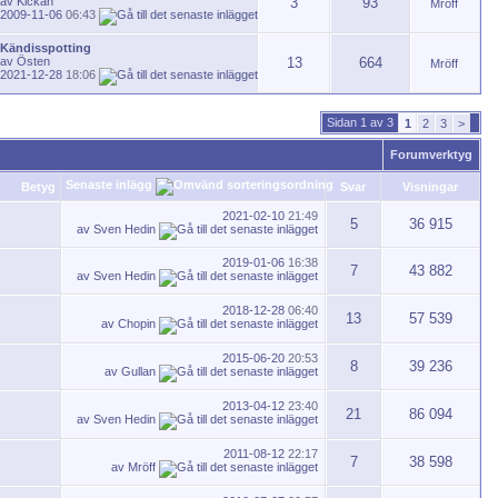
av
Kickan
3
93
Mröff
2009-11-06
06:43
Kändisspotting
av
Östen
13
664
Mröff
2021-12-28
18:06
Sidan 1 av 3
1
2
3
>
Forumverktyg
Senaste inlägg
Betyg
Svar
Visningar
2021-02-10
21:49
5
36 915
av
Sven Hedin
2019-01-06
16:38
7
43 882
av
Sven Hedin
2018-12-28
06:40
13
57 539
av
Chopin
2015-06-20
20:53
8
39 236
av
Gullan
2013-04-12
23:40
21
86 094
av
Sven Hedin
2011-08-12
22:17
7
38 598
av
Mröff