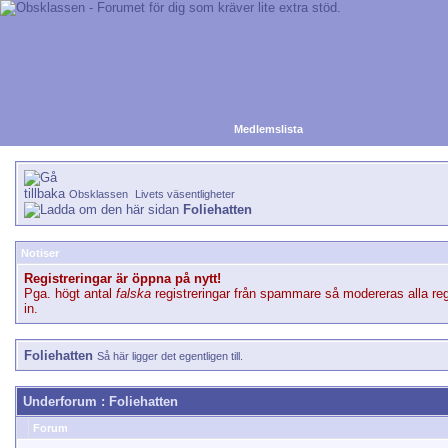
Medlemslista
Obsklassen
Livets väsentligheter
Foliehatten
Notiser
Registreringar är öppna på nytt!
Pga. högt antal
falska
registreringar från spammare så modereras alla reg
in.
Foliehatten
Så här ligger det egentligen till.
Underforum
: Foliehatten
Forum