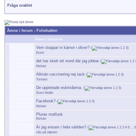
Fråga oraklet
Ämne i forum
: Foliehatten
Ämne
/
Startat av
Vem stoppar in kärnor i oliver?
(
1
2
3
)
Evert
det har skett ett mord där jag jobbar
(
1
2
Kickan
Allmän vaccinering nej tack
(
1
2
3
)
Torsten
De uppretade eskimåerna.
(
1
2
3
)
Sven Hedin
Facebook?
(
1
2
3
)
Kickan
Pluras matfusk
Kickan
Är jag ensam i hela världen?
(
1
2
3
4
5
...
S
sås på slipsen