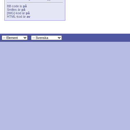
BB code
is
på
Smilies
är
på
[IMG]
-kod är
på
HTML-kod är
av