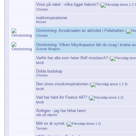
Virus på nätet - vilka ligger bakom?
(
1
2
Christer
matkonspirationer
Kickan
Omröstning:
Avsaknaden av aktivitet i Foliehatten
(
Christer
Omröstning:
Vilken frikyrkopastor blir du svag i knäna a
Gunnar Brogren
Varför har alla som heter Rolf mustasch?
(
Mröff
Dolda budskap
Christer
Den stora snuskonspirationen
(
1
2
3
)
Mröff
Vad har hänt Air France 447?
(
1
2
)
Mröff
Äntligen - jag har hittat hem!
sås på slipsen
Mitt ex är synsk
(
1
2
)
Torsten