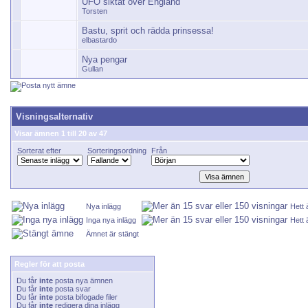
UFO siktat över England
Torsten
Bastu, sprit och rädda prinsessa!
elbastardo
Nya pengar
Gullan
Visningsalternativ
Visar ämnen 1 till 20 av 47
Sorterat efter
Sorteringsordning
Från
Nya inlägg
Hett
Inga nya inlägg
Hett 
Ämnet är stängt
Regler för att posta
Du får
inte
posta nya ämnen
Du får
inte
posta svar
Du får
inte
posta bifogade filer
Du får
inte
redigera dina inlägg