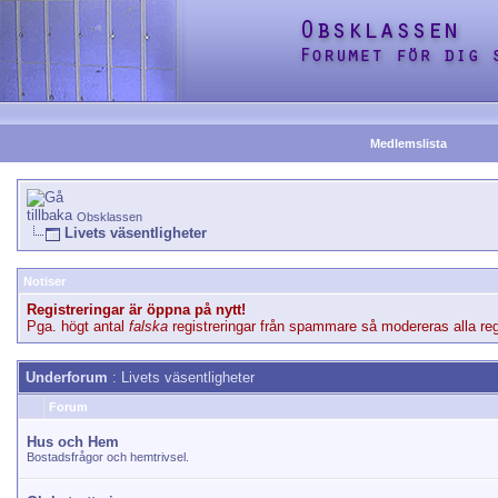
Medlemslista
Obsklassen
Livets väsentligheter
Notiser
Registreringar är öppna på nytt!
Pga. högt antal
falska
registreringar från spammare så modereras alla regi
Underforum
: Livets väsentligheter
Forum
Hus och Hem
Bostadsfrågor och hemtrivsel.