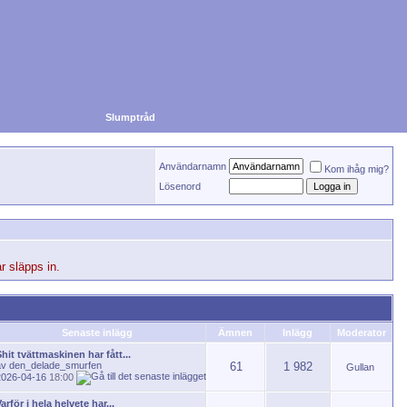
Slumptråd
Användarnamn
Kom ihåg mig?
Lösenord
r släpps in.
Senaste inlägg
Ämnen
Inlägg
Moderator
hit tvättmaskinen har fått...
av
den_delade_smurfen
61
1 982
Gullan
2026-04-16
18:00
arför i hela helvete har...