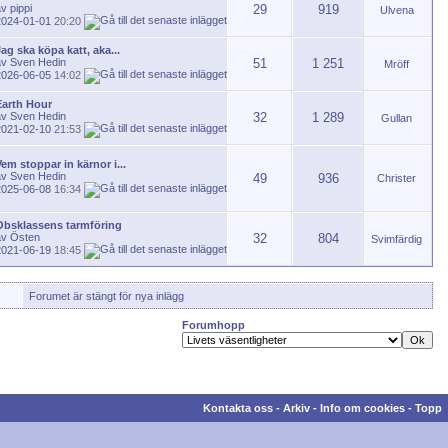
av
pippi
29
919
Ulvena
2024-01-01
20:20
ag ska köpa katt, aka...
av
Sven Hedin
51
1 251
Mröff
2026-06-05
14:02
Earth Hour
av
Sven Hedin
32
1 289
Gullan
2021-02-10
21:53
Vem stoppar in kärnor i...
av
Sven Hedin
49
936
Christer
2025-06-08
16:34
Obsklassens tarmföring
av
Östen
32
804
Svimfärdig
2021-06-19
18:45
Forumet är stängt för nya inlägg
Forumhopp
Kontakta oss
-
Arkiv
-
Info om cookies
-
Topp