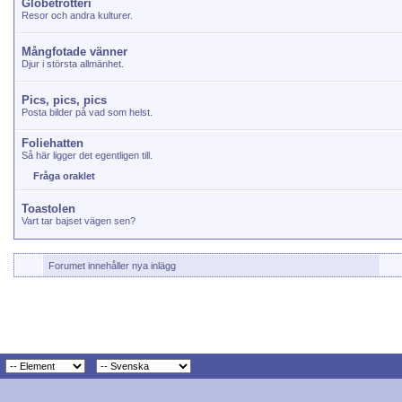
Globetrotteri
Resor och andra kulturer.
Mångfotade vänner
Djur i största allmänhet.
Pics, pics, pics
Posta bilder på vad som helst.
Foliehatten
Så här ligger det egentligen till.
Fråga oraklet
Toastolen
Vart tar bajset vägen sen?
Forumet innehåller nya inlägg