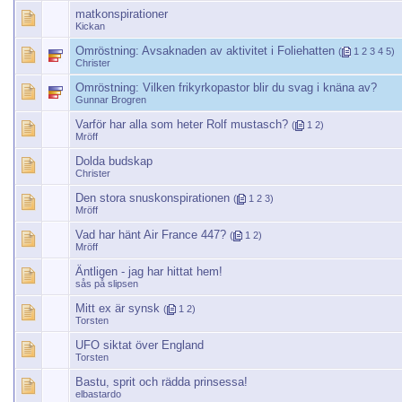
matkonspirationer
Kickan
Omröstning:
Avsaknaden av aktivitet i Foliehatten
(
1
2
3
4
5
)
Christer
Omröstning:
Vilken frikyrkopastor blir du svag i knäna av?
Gunnar Brogren
Varför har alla som heter Rolf mustasch?
(
1
2
)
Mröff
Dolda budskap
Christer
Den stora snuskonspirationen
(
1
2
3
)
Mröff
Vad har hänt Air France 447?
(
1
2
)
Mröff
Äntligen - jag har hittat hem!
sås på slipsen
Mitt ex är synsk
(
1
2
)
Torsten
UFO siktat över England
Torsten
Bastu, sprit och rädda prinsessa!
elbastardo