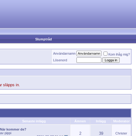
Slumptråd
Användarnamn
Kom ihåg mig?
Lösenord
r släpps in.
Senaste inlägg
Ämnen
Inlägg
Moderator
När kommer de?
av
pippi
2
39
Christer