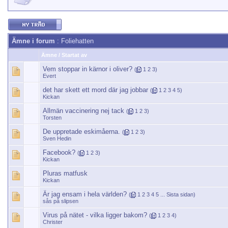
Ämne i forum
: Foliehatten
Ämne
/
Startat av
Vem stoppar in kärnor i oliver?
(
1
2
3
)
Evert
det har skett ett mord där jag jobbar
(
1
2
3
4
5
)
Kickan
Allmän vaccinering nej tack
(
1
2
3
)
Torsten
De uppretade eskimåerna.
(
1
2
3
)
Sven Hedin
Facebook?
(
1
2
3
)
Kickan
Pluras matfusk
Kickan
Är jag ensam i hela världen?
(
1
2
3
4
5
...
Sista sidan
)
sås på slipsen
Virus på nätet - vilka ligger bakom?
(
1
2
3
4
)
Christer