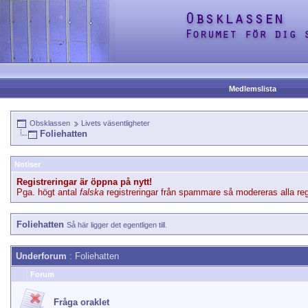
Medlemslista
Obsklassen
Livets väsentligheter
Foliehatten
Notiser
Registreringar är öppna på nytt!
Pga. högt antal
falska
registreringar från spammare så modereras alla regi
Foliehatten
Så här ligger det egentligen till.
Underforum
: Foliehatten
Forum
Fråga oraklet