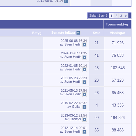
2011-08-07
01:14
Sidan 1 av 3
1
2
3
>
Forumverktyg
Senaste inlägg
Betyg
Svar
Visningar
2025-06-08
16:34
21
71 926
av
Sven Hedin
2024-12-07
11:35
41
76 033
av
Sven Hedin
2022-01-05
10:14
25
102 645
av
Sven Hedin
2021-05-23
22:23
23
67 123
av
Sven Hedin
2021-05-13
17:54
26
65 453
av
Sven Hedin
2015-02-22
18:37
4
43 335
av
Gullan
2013-03-12
21:54
99
194 824
av
Christer
2012-12-14
20:01
35
88 488
av
Sven Hedin