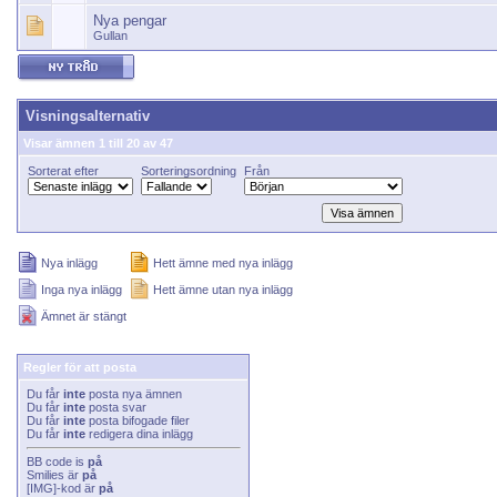
Nya pengar
Gullan
Visningsalternativ
Visar ämnen 1 till 20 av 47
Sorterat efter
Sorteringsordning
Från
Nya inlägg
Hett ämne med nya inlägg
Inga nya inlägg
Hett ämne utan nya inlägg
Ämnet är stängt
Regler för att posta
Du får
inte
posta nya ämnen
Du får
inte
posta svar
Du får
inte
posta bifogade filer
Du får
inte
redigera dina inlägg
BB code
is
på
Smilies
är
på
[IMG]
-kod är
på