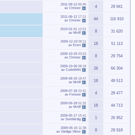
2011-09-12
00:45
4
29 841
av
Christer
2011-06-12
17:31
44
116 910
av
Christer
2010-01-01
12:01
8
31 620
av
Mröff
2009-12-10
00:11
18
51 113
av
Evert
2009-10-29
20:53
8
29 754
av
Christer
2009-10-06
08:18
26
66 304
av
CodeMAN
2009-08-20
18:47
18
49 513
av
Mröff
2009-07-28
22:41
4
28 477
av
Fortune
2009-06-28
01:32
18
44 713
av
Mröff
2009-05-17
15:41
1
26 952
av
Svimfärdig
2009-05-15
11:38
8
29 918
av
Vänlige Viktor