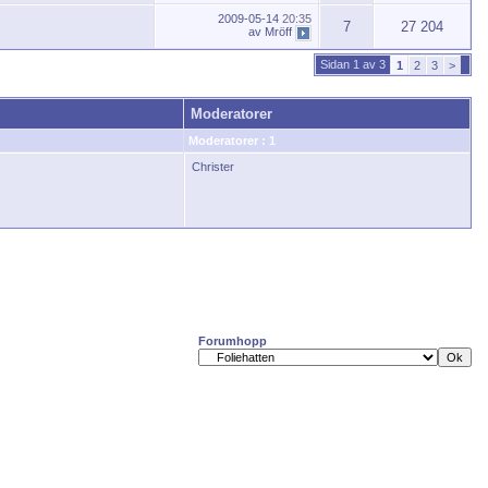
2009-05-14
20:35
7
27 204
av
Mröff
Sidan 1 av 3
1
2
3
>
Moderatorer
Moderatorer : 1
Christer
Forumhopp