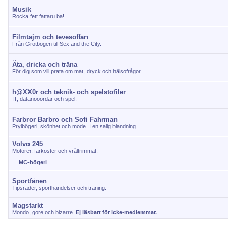
Musik
Rocka fett fattaru ba!
Filmtajm och tevesoffan
Från Grötbögen till Sex and the City.
Äta, dricka och träna
För dig som vill prata om mat, dryck och hälsofrågor.
h@XX0r och teknik- och spelstofiler
IT, datanööördar och spel.
Farbror Barbro och Sofi Fahrman
Prylbögeri, skönhet och mode. I en salig blandning.
Volvo 245
Motorer, farkoster och vråltrimmat.
MC-bögeri
Sportfånen
Tipsrader, sporthändelser och träning.
Magstarkt
Mondo, gore och bizarre.
Ej läsbart för icke-medlemmar.