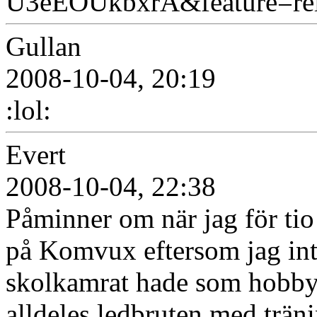
U3eEOUkbxrA&feature=rel
Gullan
2008-10-04, 20:19
:lol:
Evert
2008-10-04, 22:38
Påminner om när jag för tio 
på Komvux eftersom jag int
skolkamrat hade som hobby 
alldeles ledbruten med träni