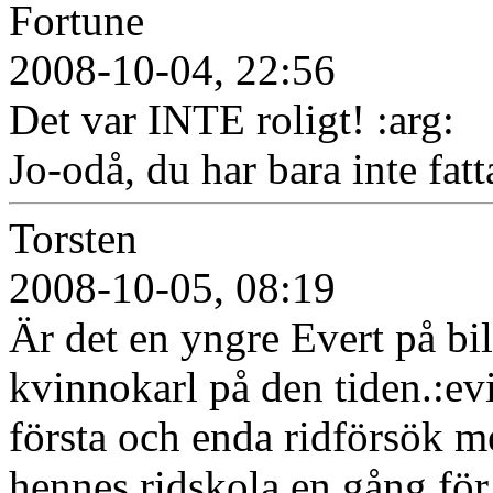
Fortune
2008-10-04, 22:56
Det var INTE roligt! :arg:
Jo-odå, du har bara inte fatt
Torsten
2008-10-05, 08:19
Är det en yngre Evert på bi
kvinnokarl på den tiden.:ev
första och enda ridförsök me
hennes ridskola en gång för 