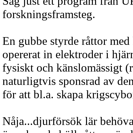
Såg just ett program från U
forskningsframsteg.
En gubbe styrde råttor med 
opererat in elektroder i hjä
fysiskt och känslomässigt (
naturligtvis sponsrad av de
för att bl.a. skapa krigscybo
Nåja...djurförsök lär behö