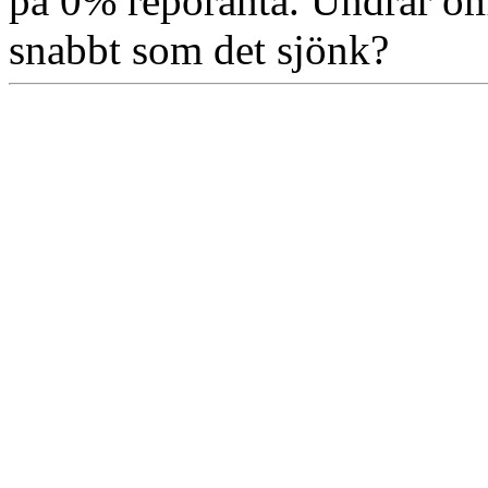
på 0% reporänta. Undrar om 
snabbt som det sjönk?