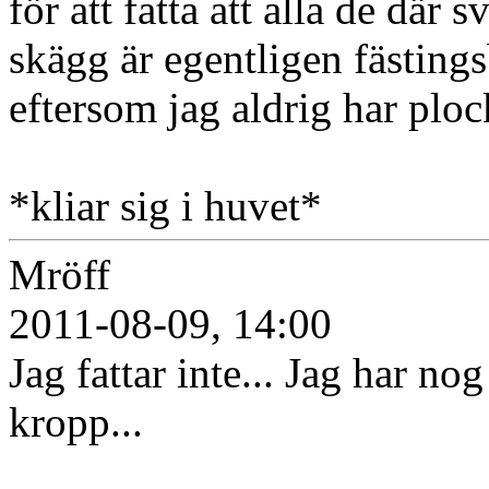
för att fatta att alla de där 
skägg är egentligen fästing
eftersom jag aldrig har plo
*kliar sig i huvet*
Mröff
2011-08-09, 14:00
Jag fattar inte... Jag har no
kropp...