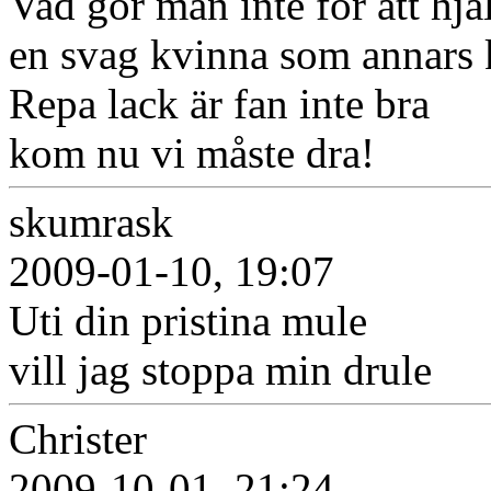
Vad gör man inte för att hjä
en svag kvinna som annars 
Repa lack är fan inte bra
kom nu vi måste dra!
skumrask
2009-01-10, 19:07
Uti din pristina mule
vill jag stoppa min drule
Christer
2009-10-01, 21:24