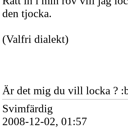
Rätt in i min röv vill jag lo
den tjocka.
(Valfri dialekt)
Är det mig du vill locka ? :
Svimfärdig
2008-12-02, 01:57