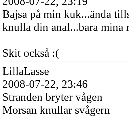
2008-07-22, 23:19
Bajsa på min kuk...ända till
knulla din anal...bara mina r
Skit också :(
LillaLasse
2008-07-22, 23:46
Stranden bryter vågen
Morsan knullar svågern