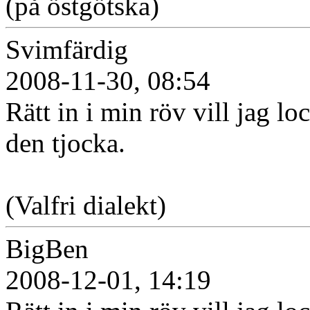
(på östgötska)
Svimfärdig
2008-11-30, 08:54
Rätt in i min röv vill jag lo
den tjocka.
(Valfri dialekt)
BigBen
2008-12-01, 14:19