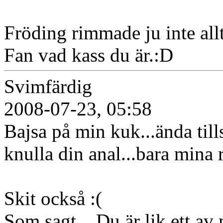
Fröding rimmade ju inte allt
Fan vad kass du är.:D
Svimfärdig
2008-07-23, 05:58
Bajsa på min kuk...ända till
knulla din anal...bara mina r
Skit också :(
Som sagt... Du är lik ett av