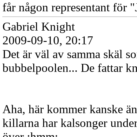
får någon representant för "J
Gabriel Knight
2009-09-10, 20:17
Det är väl av samma skäl som
bubbelpoolen... De fattar kna
Aha, här kommer kanske äntl
killarna har kalsonger unde
över :hmm: