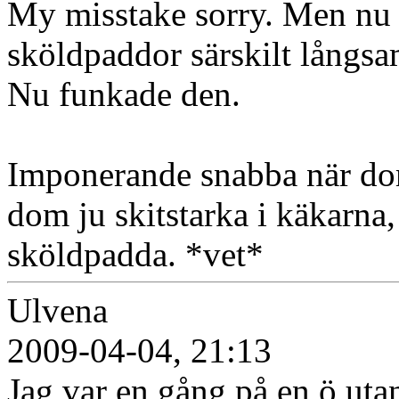
My misstake sorry. Men nu g
sköldpaddor särskilt långs
Nu funkade den.
Imponerande snabba när dom
dom ju skitstarka i käkarna,
sköldpadda. *vet*
Ulvena
2009-04-04, 21:13
Jag var en gång på en ö uta