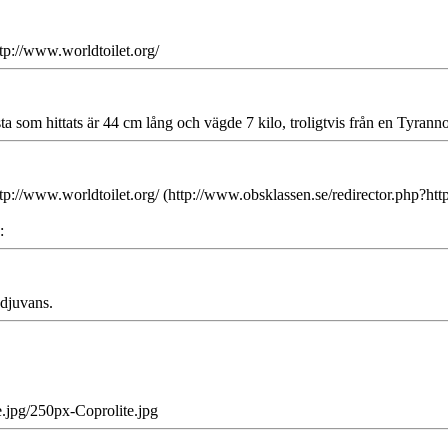
ttp://www.worldtoilet.org/
sta som hittats är 44 cm lång och vägde 7 kilo, troligtvis från en Tyran
ja http://www.worldtoilet.org/ (http://www.obsklassen.se/redirector.
:
adjuvans.
.jpg/250px-Coprolite.jpg