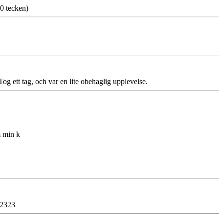
0 tecken)
og ett tag, och var en lite obehaglig upplevelse.
m min k
52323