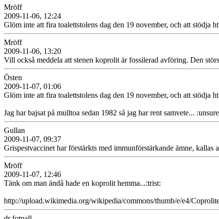
Mröff
2009-11-06, 12:24
Glöm inte att fira toalettstolens dag den 19 november, och att stödja h
Mröff
2009-11-06, 13:20
Vill också meddela att stenen koprolit är fossilerad avföring. Den stör
Östen
2009-11-07, 01:06
Glöm inte att fira toalettstolens dag den 19 november, och att stöd
Jag har bajsat på mulltoa sedan 1982 så jag har rent samvete... :unsure
Gullan
2009-11-07, 09:37
Grispestvaccinet har förstärkts med immunförstärkande ämne, kallas 
Mröff
2009-11-07, 12:46
Tänk om man ändå hade en koprolit hemma...:trist:
http://upload.wikimedia.org/wikipedia/commons/thumb/e/e4/Coprolite
dr fotpall