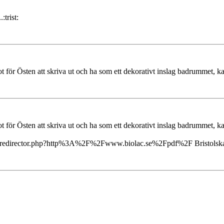
trist:
för Östen att skriva ut och ha som ett dekorativt inslag badrummet, k
för Östen att skriva ut och ha som ett dekorativt inslag badrummet, k
n.se/redirector.php?http%3A%2F%2Fwww.biolac.se%2Fpdf%2F Bristolska