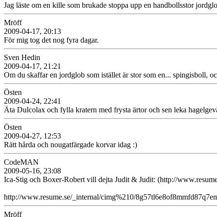
Jag läste om en kille som brukade stoppa upp en handbollsstor jordglob
Mröff
2009-04-17, 20:13
För mig tog det nog fyra dagar.
Sven Hedin
2009-04-17, 21:21
Om du skaffar en jordglob som istället är stor som en... spingisboll, 
Östen
2009-04-24, 22:41
Äta Dulcolax och fylla kratern med frysta ärtor och sen leka hagelgevä
Östen
2009-04-27, 12:53
Rätt hårda och nougatfärgade korvar idag :)
CodeMAN
2009-05-16, 23:08
Ica-Stig och Boxer-Robert vill dejta Judit & Judit: (http://www.resume
http://www.resume.se/_internal/cimg%210/8g57tl6e8of8mmfd87q7
Mröff