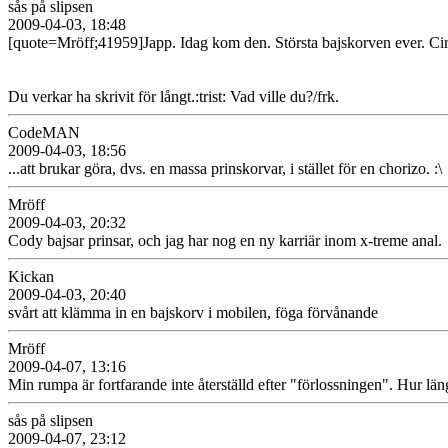
sås på slipsen
2009-04-03, 18:48
[quote=Mröff;41959]Japp. Idag kom den. Största bajskorven ever. Cirka
Du verkar ha skrivit för långt.:trist: Vad ville du?/frk.
CodeMAN
2009-04-03, 18:56
...att brukar göra, dvs. en massa prinskorvar, i stället för en chorizo. :\
Mröff
2009-04-03, 20:32
Cody bajsar prinsar, och jag har nog en ny karriär inom x-treme anal.
Kickan
2009-04-03, 20:40
svårt att klämma in en bajskorv i mobilen, föga förvånande
Mröff
2009-04-07, 13:16
Min rumpa är fortfarande inte återställd efter "förlossningen". Hur län
sås på slipsen
2009-04-07, 23:12