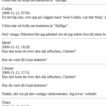
Glöm inte att kolla om kanterna är "fluffiga".
Gullan
2009-11-12, 07:04
En trevlig ram, och upp på väggen bara! Seså Gullan, var inte blyg! :)
Glöm inte att kolla om kanterna är "fluffiga".
Nej! :tunga: Däremot blir jag påmind om att jag måste fixa till mina fo
Mröff
2009-11-12, 16:28
Hur den kom du över den där affischen, Christer?
Har du varit till Anal-doktorn?
Christer
2009-11-12, 17:51
Hur den kom du över den där affischen, Christer?
Har du varit till Anal-doktorn?
Näääh, det var på den vanliga vårdcentralen. Jag lovar. :whistle:
Östen