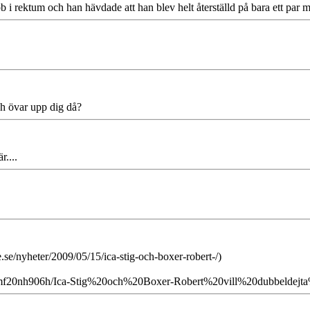
 i rektum och han hävdade att han blev helt återställd på bara ett par m
och övar upp dig då?
r....
.se/nyheter/2009/05/15/ica-stig-och-boxer-robert-/)
emf20nh906h/Ica-Stig%20och%20Boxer-Robert%20vill%20dubbeldejt