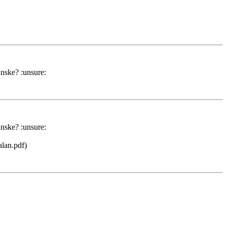
anske? :unsure:
anske? :unsure:
lan.pdf)