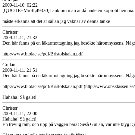
2009-11-10, 02:22
[QUOTE=Mröff;49330]Tänk om man ändå hade en koprolit hemma...:
måste erkänna att det är sällan jag vaknar av denna tanke
Christer
2009-11-11, 21:32
Den här fanns på en läkarmottagning jag besökte häromnyssens. Något 
http://www.biolac.se/pdf/Bristolskalan.pdf
Gullan
2009-11-11, 21:51
Den här fanns på en läkarmottagning jag besökte häromnyssens. Något 
http://www.biolac.se/pdf/Bristolskalan.pdf (http://www.obsklasse
Hahaha! Så galet!
Christer
2009-11-11, 22:00
Hahaha! Så galet!
En trevlig ram, och upp på väggen bara! Seså Gullan, var inte blyg! :)