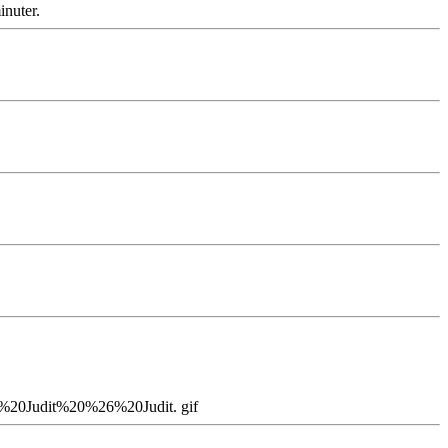
inuter.
a%20Judit%20%26%20Judit. gif