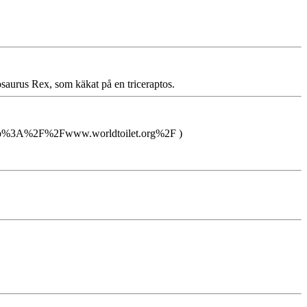
nosaurus Rex, som käkat på en triceraptos.
php?http%3A%2F%2Fwww.worldtoilet.org%2F )