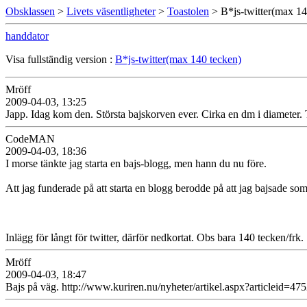
Obsklassen
>
Livets väsentligheter
>
Toastolen
> B*js-twitter(max 14
handdator
Visa fullständig version :
B*js-twitter(max 140 tecken)
Mröff
2009-04-03, 13:25
Japp. Idag kom den. Största bajskorven ever. Cirka en dm i diameter. T
CodeMAN
2009-04-03, 18:36
I morse tänkte jag starta en bajs-blogg, men hann du nu före.
Att jag funderade på att starta en blogg berodde på att jag bajsade so
Inlägg för långt för twitter, därför nedkortat. Obs bara 140 tecken/frk.
Mröff
2009-04-03, 18:47
Bajs på väg. http://www.kuriren.nu/nyheter/artikel.aspx?articleid=47