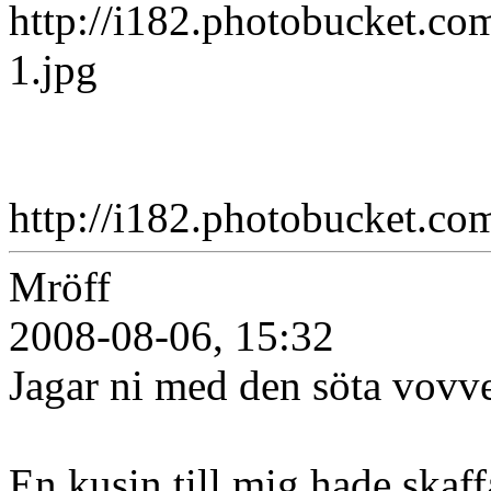
http://i182.photobucket.c
1.jpg
http://i182.photobucket.c
Mröff
2008-08-06, 15:32
Jagar ni med den söta vovv
En kusin till mig hade skaf