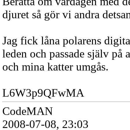
Berätta om vardagen med de
djuret så gör vi andra dets
Jag fick låna polarens digit
leden och passade själv på a
och mina katter umgås.
L6W3p9QFwMA
CodeMAN
2008-07-08, 23:03